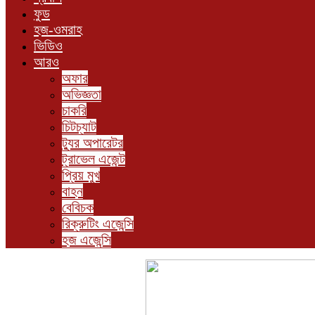
ফুড
হজ-ওমরাহ
ভিডিও
আরও
অফার
অভিজ্ঞতা
চাকরি
চিটচ্যাট
ট্যুর অপারেটর
ট্রাভেল এজেন্ট
প্রিয় মুখ
বাহন
বেবিচক
রিক্রুটিং এজেন্সি
হজ এজেন্সি