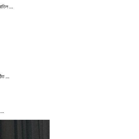
াতিল ...
িত ...
...