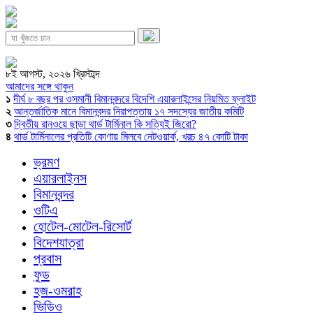
৮ই আগস্ট, ২০২৬ খ্রিস্টাব্দ
আমাদের সঙ্গে থাকুন
১
দীর্ঘ ৮ বছর পর ওসমানী বিমানবন্দরে বিদেশি এয়ারলাইন্সের নিয়মিত ফ্লাইট
২
আন্তর্জাতিক মানে বিমানবন্দর নিরাপত্তায় ১৭ সদস্যের জাতীয় কমিটি
৩
দ্বিতীয় রানওয়ে ছাড়া থার্ড টার্মিনাল কি সত্যিই জিরো?
৪
থার্ড টার্মিনালের প্রতিটি কোণায় মিলবে নেটওয়ার্ক, খরচ ৪৭ কোটি টাকা
ভ্রমণ
এয়ারলাইনস
বিমানবন্দর
ওটিএ
হোটেল-মোটেল-রিসোর্ট
বিদেশযাত্রা
প্রবাস
ফুড
হজ-ওমরাহ
ভিডিও