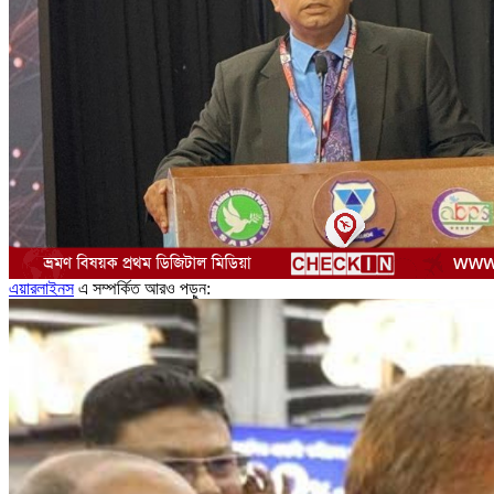
এয়ারলাইনস
এ সম্পর্কিত আরও পড়ুন: