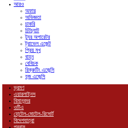
আরও
অফার
অভিজ্ঞতা
চাকরি
চিটচ্যাট
ট্যুর অপারেটর
ট্রাভেল এজেন্ট
প্রিয় মুখ
বাহন
বেবিচক
রিক্রুটিং এজেন্সি
হজ এজেন্সি
ভ্রমণ
এয়ারলাইনস
বিমানবন্দর
ওটিএ
হোটেল-মোটেল-রিসোর্ট
বিদেশযাত্রা
প্রবাস