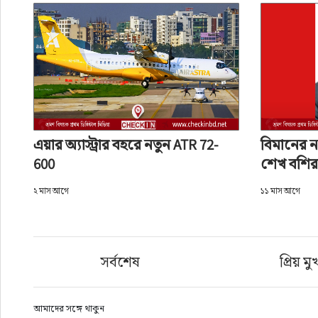
এয়ার অ্যাস্ট্রার বহরে নতুন ATR 72-
বিমানের নত
600
শেখ বশির
২ মাস আগে
১১ মাস আগে
সর্বশেষ
প্রিয় মু
আমাদের সঙ্গে থাকুন