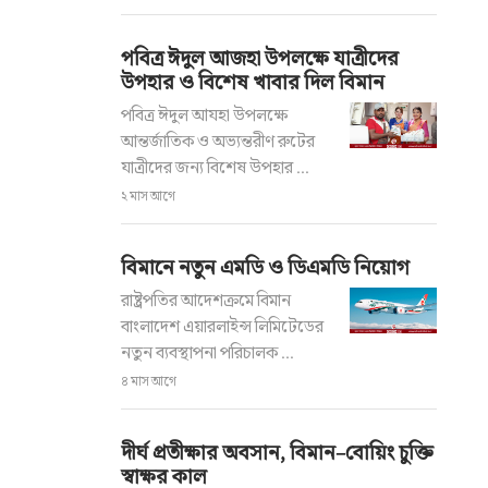
পবিত্র ঈদুল আজহা উপলক্ষে যাত্রীদের
উপহার ও বিশেষ খাবার দিল বিমান
পবিত্র ঈদুল আযহা উপলক্ষে
আন্তর্জাতিক ও অভ্যন্তরীণ রুটের
যাত্রীদের জন্য বিশেষ উপহার ...
২ মাস আগে
বিমানে নতুন এমডি ও ডিএমডি নিয়োগ
রাষ্ট্রপতির আদেশক্রমে বিমান
বাংলাদেশ এয়ারলাইন্স লিমিটেডের
নতুন ব্যবস্থাপনা পরিচালক ...
৪ মাস আগে
দীর্ঘ প্রতীক্ষার অবসান, বিমান–বোয়িং চুক্তি
স্বাক্ষর কাল