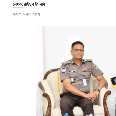
ফুড
লেখক: রাইসুল ইসলাম
প্রকাশ: ২ মাস আগে
হজ-ওমরাহ
ভিডিও
আরও