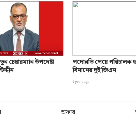
ুন চেয়ারম্যান উপদেষ্টা
পদোন্নতি পেয়ে পরিচালক 
উদ্দীন
বিমানের দুই জিএম
২ years ago
খ
অফার