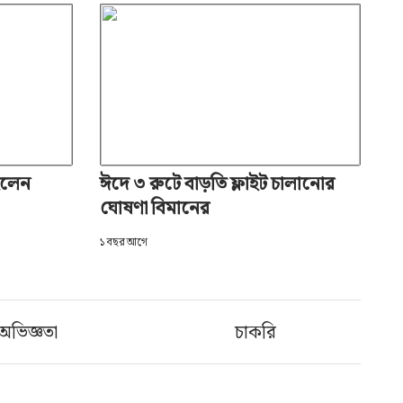
হলেন
ঈদে ৩ রুটে বাড়তি ফ্লাইট চালানোর
ঘোষণা বিমানের
১ বছর আগে
অভিজ্ঞতা
চাকরি