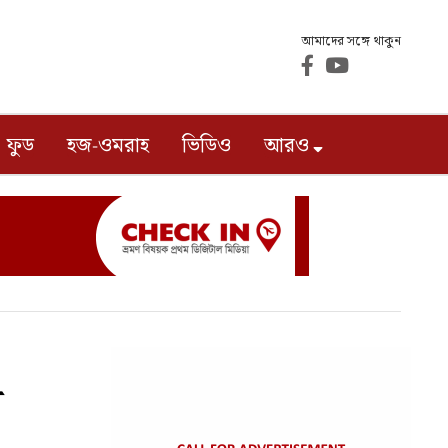
আমাদের সঙ্গে থাকুন
ফুড
হজ-ওমরাহ
ভিডিও
আরও
শ