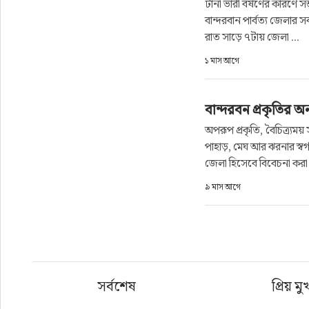
টানা ভারী বর্ষণের কারণে সম্
ফুড
বান্দরবান পার্বত্য জেলার স
রাত সাড়ে ৭টায় জেলা ...
হজ-ওমরাহ
১ মাস আগে
ভিডিও
বান্দরবন প্রকৃতির অনন্
আরও
অপরূপ প্রকৃতি, বৈচিত্র্যম
পাহাড়, মেঘ আর ঝরনার স্বর্
জেলা হিসেবে বিবেচনা করা 
৯ মাস আগে
সর্বশেষ
প্রিয় মু