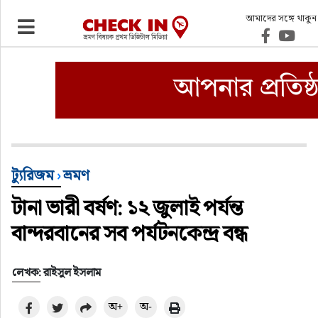
আমাদের সঙ্গে থাকুন
ভ্রমণ
এয়ারলাইনস
বিমানবন্দর
ওটিএ
ট্যুরিজম
›
ভ্রমণ
টানা ভারী বর্ষণ: ১২ জুলাই পর্যন্ত
হোটেল-মোটেল-রিসোর্ট
বান্দরবানের সব পর্যটনকেন্দ্র বন্ধ
বিদেশযাত্রা
লেখক: রাইসুল ইসলাম
প্রবাস
অ+
অ-