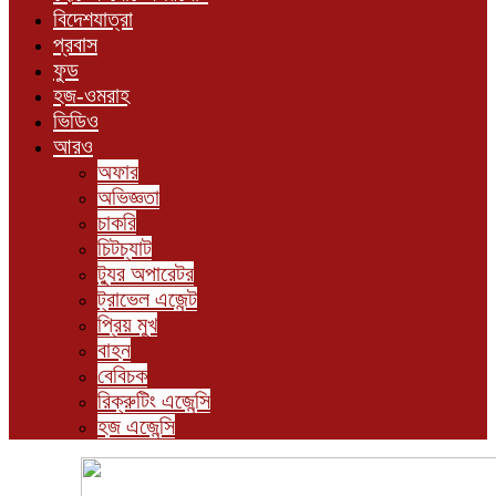
বিদেশযাত্রা
প্রবাস
ফুড
হজ-ওমরাহ
ভিডিও
আরও
অফার
অভিজ্ঞতা
চাকরি
চিটচ্যাট
ট্যুর অপারেটর
ট্রাভেল এজেন্ট
প্রিয় মুখ
বাহন
বেবিচক
রিক্রুটিং এজেন্সি
হজ এজেন্সি