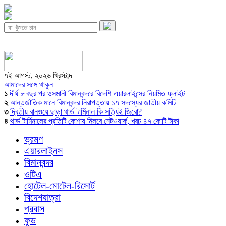
৭ই আগস্ট, ২০২৬ খ্রিস্টাব্দ
আমাদের সঙ্গে থাকুন
১
দীর্ঘ ৮ বছর পর ওসমানী বিমানবন্দরে বিদেশি এয়ারলাইন্সের নিয়মিত ফ্লাইট
২
আন্তর্জাতিক মানে বিমানবন্দর নিরাপত্তায় ১৭ সদস্যের জাতীয় কমিটি
৩
দ্বিতীয় রানওয়ে ছাড়া থার্ড টার্মিনাল কি সত্যিই জিরো?
৪
থার্ড টার্মিনালের প্রতিটি কোণায় মিলবে নেটওয়ার্ক, খরচ ৪৭ কোটি টাকা
ভ্রমণ
এয়ারলাইনস
বিমানবন্দর
ওটিএ
হোটেল-মোটেল-রিসোর্ট
বিদেশযাত্রা
প্রবাস
ফুড