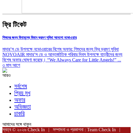
ফ্রি টিকেট
শিশুদের জন্য বিনামূল্যে বিমান ভ্রমণ সুবিধা আনলো নভোএয়ার
মাদার’স ডে উপলক্ষে নভোএয়ারের বিশেষ অফার: শিশুদের জন্য ফ্রি ভ্রমণ সুবিধা
NOVOAIR মাদার’স ডে ও আন্তর্জাতিক পরিবার দিবস উপলক্ষে যাত্রীদের জন্য
বিশেষ অফার ঘোষণা করেছে। “We Always Care for Little Angels!” ...
৩ মাস আগে
আরও
সর্বশেষ
প্রিয় মুখ
অফার
অভিজ্ঞতা
চাকরি
আমাদের সঙ্গে থাকুন
স্বত্ব © ২০২৬ Check In | সম্পাদনা ও প্রকাশনা : Team Check In |