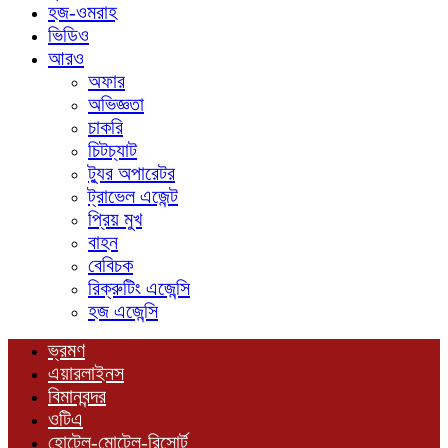
হজ-ওমরাহ
ভিডিও
আরও
অফার
অভিজ্ঞতা
চাকরি
চিটচ্যাট
ট্যুর অপারেটর
ট্রাভেল এজেন্ট
প্রিয় মুখ
বাহন
বেবিচক
রিক্রুটিং এজেন্সি
হজ এজেন্সি
ভ্রমণ
এয়ারলাইনস
বিমানবন্দর
ওটিএ
হোটেল-মোটেল-রিসোর্ট