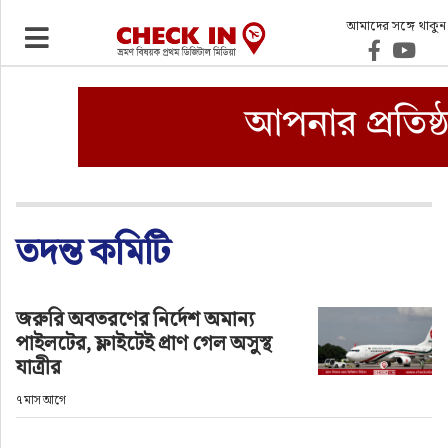
আমাদের সঙ্গে থাকুন
ভ্রমণ
এয়ারলাইনস
বিমানবন্দর
ওটিএ
তদন্ত কমিটি
হোটেল-মোটেল-রিসোর্ট
জরুরি অবতরণের নির্দেশ অমান্য
পাইলটের, ফ্লাইটেই প্রাণ গেল অসুস্থ
বিদেশযাত্রা
যাত্রীর
৭ মাস আগে
প্রবাস