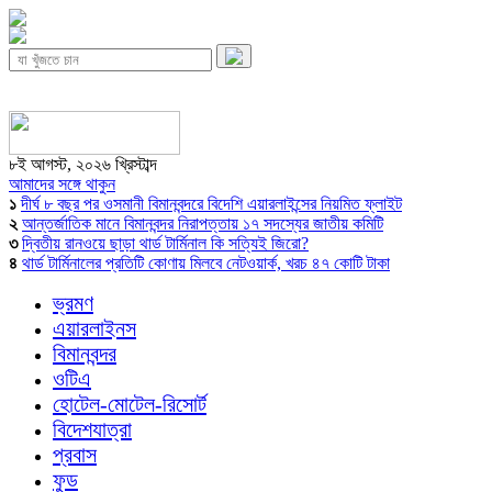
৮ই আগস্ট, ২০২৬ খ্রিস্টাব্দ
আমাদের সঙ্গে থাকুন
১
দীর্ঘ ৮ বছর পর ওসমানী বিমানবন্দরে বিদেশি এয়ারলাইন্সের নিয়মিত ফ্লাইট
২
আন্তর্জাতিক মানে বিমানবন্দর নিরাপত্তায় ১৭ সদস্যের জাতীয় কমিটি
৩
দ্বিতীয় রানওয়ে ছাড়া থার্ড টার্মিনাল কি সত্যিই জিরো?
৪
থার্ড টার্মিনালের প্রতিটি কোণায় মিলবে নেটওয়ার্ক, খরচ ৪৭ কোটি টাকা
ভ্রমণ
এয়ারলাইনস
বিমানবন্দর
ওটিএ
হোটেল-মোটেল-রিসোর্ট
বিদেশযাত্রা
প্রবাস
ফুড