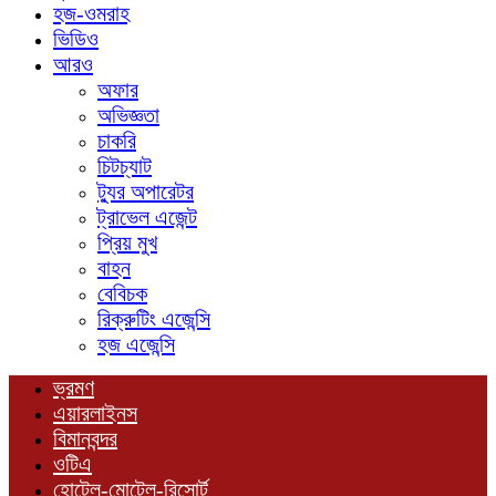
হজ-ওমরাহ
ভিডিও
আরও
অফার
অভিজ্ঞতা
চাকরি
চিটচ্যাট
ট্যুর অপারেটর
ট্রাভেল এজেন্ট
প্রিয় মুখ
বাহন
বেবিচক
রিক্রুটিং এজেন্সি
হজ এজেন্সি
ভ্রমণ
এয়ারলাইনস
বিমানবন্দর
ওটিএ
হোটেল-মোটেল-রিসোর্ট