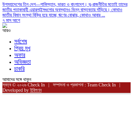
উপমহাদেশের তিন দেশ—পাকিস্তান, ভারত ও বাংলাদেশ। ভূ-রাজনীতির মতোই তাদের
জাতীয় পতাকাবাহী এয়ারলাইন্সগুলোর অবস্থানও ভিন্ন বাস্তবতায় দাঁড়িয়ে। কোথাও
জাতীয় বিমান সংস্থা বিক্রি হয়ে যাচ্ছে ঋণের বোঝায়, কোথাও আবার ...
৭ মাস আগে
আরও
সর্বশেষ
প্রিয় মুখ
অফার
অভিজ্ঞতা
চাকরি
আমাদের সঙ্গে থাকুন
স্বত্ব © ২০২৬ Check In | সম্পাদনা ও প্রকাশনা : Team Check In |
Developed by
ইবিপণন