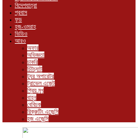
বিদেশযাত্রা
প্রবাস
ফুড
হজ-ওমরাহ
ভিডিও
আরও
অফার
অভিজ্ঞতা
চাকরি
চিটচ্যাট
ট্যুর অপারেটর
ট্রাভেল এজেন্ট
প্রিয় মুখ
বাহন
বেবিচক
রিক্রুটিং এজেন্সি
হজ এজেন্সি