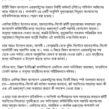
চিঠিটি বিমান বাংলাদেশ এয়ারলাইন্সের প্রধান নির্বাহী কর্মকর্তা (সিইও) শাফিউল আজিমের
কাছে পাঠানো হয়। পাশাপাশি এর একটি অনুলিপি যুক্তরাজ্যে নিযুক্ত বাংলাদেশের
হাইকমিশনারের কাছেও প্রেরণ করা হয়েছে।
এমপিরা চিঠিতে উল্লেখ করেন, ম্যানচেস্টার–সিলেট রুটটি যুক্তরাজ্যে বসবাসরত বৃহৎ
বাংলাদেশি কমিউনিটির জন্য অত্যন্ত গুরুত্বপূর্ণ একটি সরাসরি যোগাযোগ মাধ্যম।
অসুস্থ স্বজনকে দেখতে যাওয়া, জরুরি চিকিৎসা, মৃত্যুজনিত সফরসহ পারিবারিক নানা
প্রয়োজনে বিপুলসংখ্যক যাত্রী নিয়মিত এই ফ্লাইটের ওপর নির্ভর করেন।
তারা আরও উল্লেখ করেন, আগামী ১ ফেব্রুয়ারি থেকে বুকিং সিস্টেমে ম্যানচেস্টার–সিলেট
ফ্লাইটটি আর প্রদর্শিত হচ্ছে না। অথচ এ বিষয়ে বিমান বাংলাদেশ এয়ারলাইন্সের পক্ষ
থেকে এখন পর্যন্ত কোনো আনুষ্ঠানিক ঘোষণা বা ব্যাখ্যা দেওয়া হয়নি। এতে যাত্রীদের
মধ্যে অনিশ্চয়তা ও উদ্বেগ বাড়ছে বলেও তারা জানান।
তাঁদের মতে, বিকল্প ইনডিরেক্ট ফ্লাইটগুলো একদিকে যেমন অতিরিক্ত ব্যয়বহুল, অন্যদিকে
তেমনি বয়স্ক ও অসুস্থ যাত্রীদের জন্য শারীরিকভাবে কষ্টকর।
চিঠিতে এমপিরা বিমান বাংলাদেশ এয়ারলাইন্সের কাছে তিনটি বিষয়ে স্পষ্ট অবস্থান জানতে
চান—ম্যানচেস্টার–সিলেট রুট বর্তমান অবস্থা জানানো, রুট স্থগিতের সম্ভাব্য কারণ কী
এবং এই গুরুত্বপূর্ণ সেবা অব্যাহত রাখতে কী পদক্ষেপ নেওয়া হচ্ছে।
এ ছাড়া তারা বাংলাদেশ হাইকমিশন ও সংশ্লিষ্ট অংশীদারদের সঙ্গে সমন্বয়ের মাধ্যমে রুটটি
স্থগিতের সিদ্ধান্ত পুনর্বিবেচনা এবং ক্ষতিগ্রস্ত কমিউনিটির সঙ্গে সরাসরি আলোচনায়
বসার আহ্বান জানান। এমপিদের মতে, সামাজিক ও মানবিক গুরুত্বের পাশাপাশি নর্থ