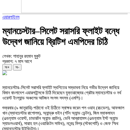
এয়ারলাইনস
ম্যানচেস্টার–সিলেট সরাসরি ফ্লাইট বন্ধে
উদ্বেগ জানিয়ে ব্রিটিশ এমপিদের চিঠি
লেখক: শাহানুর রহমান মুকুট
প্রকাশ: ৭ মাস আগে
অ+
অ-
ম্যানচেস্টার–সিলেট সরাসরি ফ্লাইট স্থগিতের সম্ভাবনা নিয়ে গভীর উদ্বেগ জানিয়ে
বিমান বাংলাদেশ এয়ারলাইন্সকে চিঠি দিয়েছেন যুক্তরাজ্যের গ্রেটার ম্যানচেস্টার ও নর্থ
ওয়েস্ট ইংল্যান্ড অঞ্চলের আটজন সংসদ সদস্য (এমপি)।
শুক্রবার (৯ জানুয়ারি) পাঠানো ওই চিঠিতে স্বাক্ষর করেন পল ওয়াহ (রচডেল), আফজাল
খান (ম্যানচেস্টার রাশোলম), অ্যান্ড্রু গুইন (গর্টন অ্যান্ড ডেন্টন), জিম ম্যাকমাহন
(ওল্ডহ্যাম ওয়েস্ট, চাডারটন অ্যান্ড রয়টন), ডেবি আব্রাহামস (ওল্ডহ্যাম ইস্ট অ্যান্ড
স্যাডলওয়ার্থ), সারাহ হল (ওয়ারিংটন সাউথ), নবেন্দু মিশ্র (স্টকপোর্ট) ও জেফ স্মিথ
(ম্যানচেস্টার উইথিংটন)।