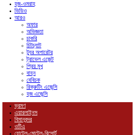
হজ-ওমরাহ
ভিডিও
আরও
অফার
অভিজ্ঞতা
চাকরি
চিটচ্যাট
ট্যুর অপারেটর
ট্রাভেল এজেন্ট
প্রিয় মুখ
বাহন
বেবিচক
রিক্রুটিং এজেন্সি
হজ এজেন্সি
ভ্রমণ
এয়ারলাইনস
বিমানবন্দর
ওটিএ
হোটেল-মোটেল-রিসোর্ট