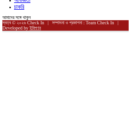
অভিজ্ঞতা
চাকরি
আমাদের সঙ্গে থাকুন
স্বত্ব © ২০২৬ Check In | সম্পাদনা ও প্রকাশনা : Team Check In |
Developed by
ইবিপণন