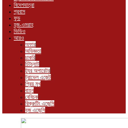
বিদেশযাত্রা
প্রবাস
ফুড
হজ-ওমরাহ
ভিডিও
আরও
অফার
অভিজ্ঞতা
চাকরি
চিটচ্যাট
ট্যুর অপারেটর
ট্রাভেল এজেন্ট
প্রিয় মুখ
বাহন
বেবিচক
রিক্রুটিং এজেন্সি
হজ এজেন্সি