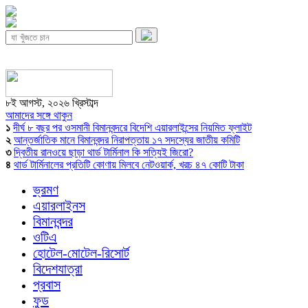
৮ই আগস্ট, ২০২৬ খ্রিস্টাব্দ
আমাদের সঙ্গে থাকুন
১
দীর্ঘ ৮ বছর পর ওসমানী বিমানবন্দরে বিদেশি এয়ারলাইন্সের নিয়মিত ফ্লাইট
২
আন্তর্জাতিক মানে বিমানবন্দর নিরাপত্তায় ১৭ সদস্যের জাতীয় কমিটি
৩
দ্বিতীয় রানওয়ে ছাড়া থার্ড টার্মিনাল কি সত্যিই জিরো?
৪
থার্ড টার্মিনালের প্রতিটি কোণায় মিলবে নেটওয়ার্ক, খরচ ৪৭ কোটি টাকা
ভ্রমণ
এয়ারলাইনস
বিমানবন্দর
ওটিএ
হোটেল-মোটেল-রিসোর্ট
বিদেশযাত্রা
প্রবাস
ফুড