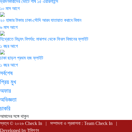
ভ্রমণকারীদের ভোটে শীর্ষ ১৫ এয়ারলাইন্স
১০ মাস আগে
২০ হাজার টাকায় ঢাকা-সৌদি আরব যাতায়াত করাবে বিমান
৬ মাস আগে
হিথ্রোতে বিদ্যুৎ বিপর্যয়: মাঝপথ থেকে ফিরল বিমানের ফ্লাইট
১ বছর আগে
ঢাকা ছাড়ল প্রথম হজ ফ্লাইট
১ বছর আগে
সর্বশেষ
প্রিয় মুখ
অফার
অভিজ্ঞতা
চাকরি
আমাদের সঙ্গে থাকুন
স্বত্ব © ২০২৬ Check In | সম্পাদনা ও প্রকাশনা : Team Check In |
Developed by
ইবিপণন