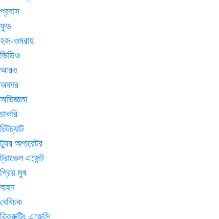
প্রবাস
ফুড
হজ-ওমরাহ
ভিডিও
আরও
অফার
অভিজ্ঞতা
চাকরি
চিটচ্যাট
ট্যুর অপারেটর
ট্রাভেল এজেন্ট
প্রিয় মুখ
বাহন
বেবিচক
রিক্রুটিং এজেন্সি