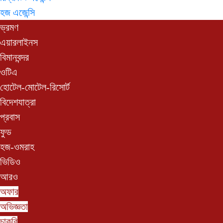
হজ এজেন্সি
ভ্রমণ
এয়ারলাইনস
বিমানবন্দর
ওটিএ
হোটেল-মোটেল-রিসোর্ট
বিদেশযাত্রা
প্রবাস
ফুড
হজ-ওমরাহ
ভিডিও
আরও
অফার
অভিজ্ঞতা
চাকরি