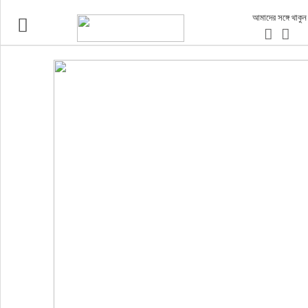
আমাদের সঙ্গে থাকুন
ভ্রমণ
এয়ারলাইনস
বিমানবন্দর
ওটিএ
হোটেল-মোটেল-রিসোর্ট
বিদেশযাত্রা
প্রবাস