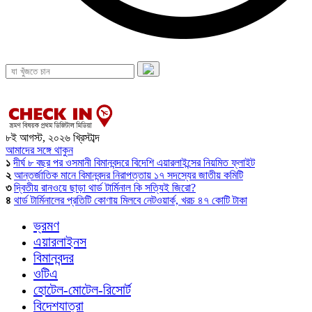
৮ই আগস্ট, ২০২৬ খ্রিস্টাব্দ
আমাদের সঙ্গে থাকুন
১
দীর্ঘ ৮ বছর পর ওসমানী বিমানবন্দরে বিদেশি এয়ারলাইন্সের নিয়মিত ফ্লাইট
২
আন্তর্জাতিক মানে বিমানবন্দর নিরাপত্তায় ১৭ সদস্যের জাতীয় কমিটি
৩
দ্বিতীয় রানওয়ে ছাড়া থার্ড টার্মিনাল কি সত্যিই জিরো?
৪
থার্ড টার্মিনালের প্রতিটি কোণায় মিলবে নেটওয়ার্ক, খরচ ৪৭ কোটি টাকা
ভ্রমণ
এয়ারলাইনস
বিমানবন্দর
ওটিএ
হোটেল-মোটেল-রিসোর্ট
বিদেশযাত্রা