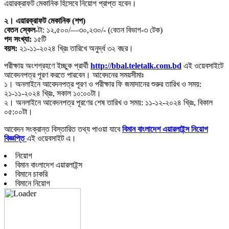
এয়ারক্রাফট মেকানিক হিসেবে নিয়োগ প্রাপ্ত হবেন।
২। এয়ারক্রাফট মেকানিক (শপ)
বেতন স্কেল-
টা: ১২,৫০০/—৩০,২৩০/- (বেতন বিভাগ-৩ টেক)
পদ সংখ্যা:
১৫টি
বয়স:
২১-১১-২০২৪ খ্রিঃ তারিখে অনুর্দ্ধ ৩২ বছর।
পরীক্ষায় অংশগ্রহণে ইচ্ছুক প্রার্থী
http://bbal.teletalk.com.bd
এই ওয়েবসাইটে
আবেদনপত্র পূরণ করতে পারবেন। আবেদনের সময়সীমাঃ
১। অনলাইনে আবেদনপত্র পূরণ ও পরীক্ষার ফি জমাদানের শুরুর তারিখ ও সময়:
২১-১১-২০২৪ খ্রিঃ, সকাল ১০:০০টা।
২। অনলাইনে আবেদনপত্র পূরণের শেষ তারিখ ও সময়: ১১-১২-২০২৪ খ্রিঃ, বিকাল
০৫:০০টা।
আবেদন সংক্রান্ত বিস্তারিত তথ্য পাওয়া যাবে
বিমান বাংলাদেশ এয়ারলাইন্স নিয়োগ
বিজ্ঞপ্তি
এই ওয়েবসাইট এ।
নিয়োগ
বিমান বাংলাদেশ এয়ারলাইন্স
বিমানে চাকরি
বিমানে নিয়োগ