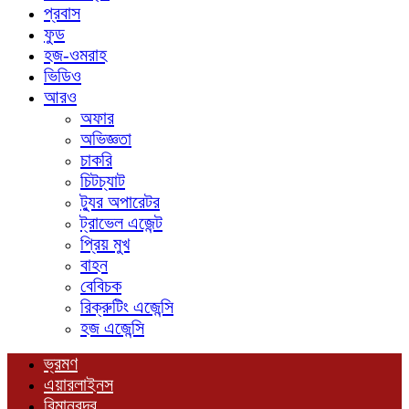
প্রবাস
ফুড
হজ-ওমরাহ
ভিডিও
আরও
অফার
অভিজ্ঞতা
চাকরি
চিটচ্যাট
ট্যুর অপারেটর
ট্রাভেল এজেন্ট
প্রিয় মুখ
বাহন
বেবিচক
রিক্রুটিং এজেন্সি
হজ এজেন্সি
ভ্রমণ
এয়ারলাইনস
বিমানবন্দর