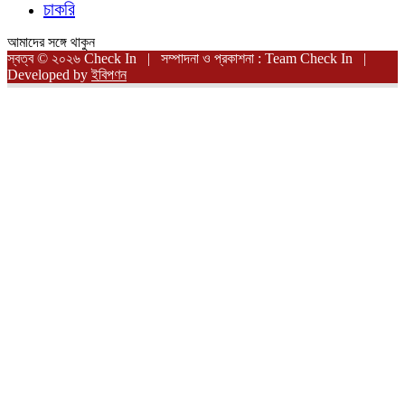
চাকরি
আমাদের সঙ্গে থাকুন
স্বত্ব © ২০২৬ Check In | সম্পাদনা ও প্রকাশনা : Team Check In |
Developed by
ইবিপণন