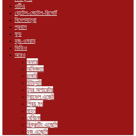
ওটিএ
হোটেল-মোটেল-রিসোর্ট
বিদেশযাত্রা
প্রবাস
ফুড
হজ-ওমরাহ
ভিডিও
আরও
অফার
অভিজ্ঞতা
চাকরি
চিটচ্যাট
ট্যুর অপারেটর
ট্রাভেল এজেন্ট
প্রিয় মুখ
বাহন
বেবিচক
রিক্রুটিং এজেন্সি
হজ এজেন্সি