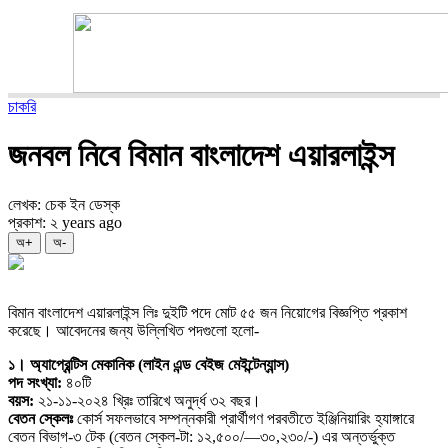
চাকরি
জনবল নিবে বিমান বাংলাদেশ এয়ারলাইন্স
লেখক: চেক ইন ডেস্ক
প্রকাশ: ২ years ago
অ+
অ-
বিমান বাংলাদেশ এয়ারলাইন্স লিঃ দুইটি পদে মোট ৫৫ জন নিয়োগের বিজ্ঞপ্তি প্রকাশ
করেছে। আবেদনের জন্য উল্লিখিত পদগুলো হলো-
১। অ্যাপ্রেন্টিস মেকানিক (লাইন এন্ড বেইজ মেইন্টেন্যান্স)
পদ সংখ্যা:
৪০টি
বয়স:
২১-১১-২০২৪ খ্রিঃ তারিখে অনুর্দ্ধ ৩২ বছর।
বেতন স্কেলঃ
কোর্স সফলভাবে সম্পন্নকারী প্রার্থীগণ পরবতীতে ইঞ্জিনিয়ারিং হ্যাঙ্গারে
বেতন বিভাগ-৩ টেক (বেতন স্কেল-টা: ১২,৫০০/—৩০,২৩০/-) এর অন্তর্ভুক্ত