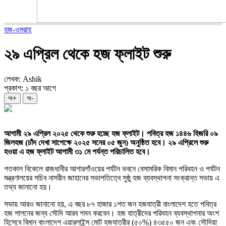
হজ-ওমরাহ
২৯ এপ্রিল থেকে হজ ফ্লাইট শুরু
লেখক: Ashik
প্রকাশ: ১ বছর আগে
অ+
অ-
আগামী ২৯ এপ্রিল ২০২৫ থেকে শুরু হচ্ছে হজ ফ্লাইট। পবিত্র হজ ১৪৪৬ হিজরি ০৯
জিলহজ (চাঁদ দেখা সাপেক্ষে ২০২৫ সনের ০৫ জুন) অনুষ্ঠিত হবে। ২৯ এপ্রিলে শুরু
হওয়া এ হজ ফ্লাইট আগামী ৩১ মে পর্যন্ত পরিচালিত হবে।
গতকাল বিকেলে রাজধানীর আগারগাঁওয়ের পর্যটন ভবনে বেসামরিক বিমান পরিবহন ও পর্যটন
মন্ত্রণালয়ের সচিব নাসরীন জাহানের সভাপতিত্বে সুষ্ঠু হজ ব্যবস্থাপনা সংক্রান্ত সভায় এ
তথ্য জানানো হয়।
সভায় আরও জানানো হয়, এ বছর ৮৭ হাজার ১শত জন হজযাত্রী বাংলাদেশ হতে পবিত্র
হজ পালনের জন্য সৌদি আরব গমন করবেন। হজ যাত্রীদের পরিবহন ব্যবস্থাপনার অংশ
হিসেবে বিমান বাংলাদেশ এয়ারলাইন্স মোট হজযাত্রীর (৫০%) ৪৩৫৫০ জন এবং সৌদিয়া