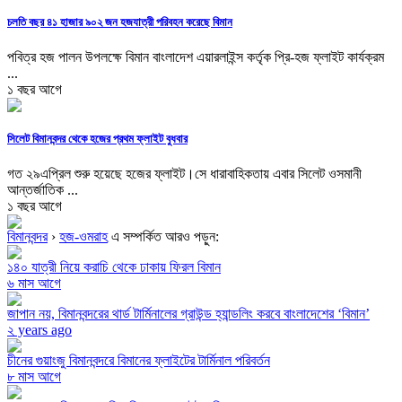
চলতি বছর ৪১ হাজার ৯০২ জন হজযাত্রী পরিবহন করেছে বিমান
পবিত্র হজ পালন উপলক্ষে বিমান বাংলাদেশ এয়ারলাইন্স কর্তৃক প্রি-হজ ফ্লাইট কার্যক্রম
...
১ বছর আগে
সিলেট বিমানবন্দর থেকে হজের প্রথম ফ্লাইট বুধবার
গত ২৯এপ্রিল শুরু হয়েছে হজের ফ্লাইট।সে ধারাবাহিকতায় এবার সিলেট ওসমানী
আন্তর্জাতিক ...
১ বছর আগে
বিমানবন্দর
›
হজ-ওমরাহ
এ সম্পর্কিত আরও পড়ুন:
১৪০ যাত্রী নিয়ে করাচি থেকে ঢাকায় ফিরল বিমান
৬ মাস আগে
জাপান নয়, বিমানবন্দরের থার্ড টার্মিনালের গ্রাউন্ড হ্যান্ডলিং করবে বাংলাদেশের ‘বিমান’
২ years ago
চীনের গুয়াংজু বিমানবন্দরে বিমানের ফ্লাইটের টার্মিনাল পরিবর্তন
৮ মাস আগে