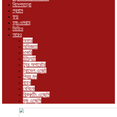
বিদেশযাত্রা
প্রবাস
ফুড
হজ-ওমরাহ
ভিডিও
আরও
অফার
অভিজ্ঞতা
চাকরি
চিটচ্যাট
ট্যুর অপারেটর
ট্রাভেল এজেন্ট
প্রিয় মুখ
বাহন
বেবিচক
রিক্রুটিং এজেন্সি
হজ এজেন্সি