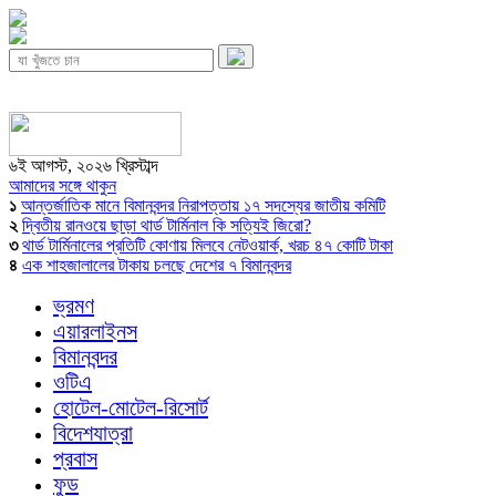
৬ই আগস্ট, ২০২৬ খ্রিস্টাব্দ
আমাদের সঙ্গে থাকুন
১
আন্তর্জাতিক মানে বিমানবন্দর নিরাপত্তায় ১৭ সদস্যের জাতীয় কমিটি
২
দ্বিতীয় রানওয়ে ছাড়া থার্ড টার্মিনাল কি সত্যিই জিরো?
৩
থার্ড টার্মিনালের প্রতিটি কোণায় মিলবে নেটওয়ার্ক, খরচ ৪৭ কোটি টাকা
৪
এক শাহজালালের টাকায় চলছে দেশের ৭ বিমানবন্দর
ভ্রমণ
এয়ারলাইনস
বিমানবন্দর
ওটিএ
হোটেল-মোটেল-রিসোর্ট
বিদেশযাত্রা
প্রবাস
ফুড