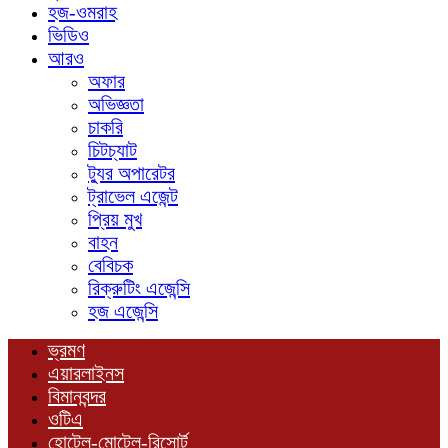
হজ-ওমরাহ
ভিডিও
আরও
অফার
অভিজ্ঞতা
চাকরি
চিটচ্যাট
ট্যুর অপারেটর
ট্রাভেল এজেন্ট
প্রিয় মুখ
বাহন
বেবিচক
রিক্রুটিং এজেন্সি
হজ এজেন্সি
ভ্রমণ
এয়ারলাইনস
বিমানবন্দর
ওটিএ
হোটেল-মোটেল-রিসোর্ট