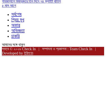
শাহজালালে বিমানবন্দরে তিন দিনে ৭৪ ফ্লাইট বাতিল
৫ মাস আগে
সর্বশেষ
প্রিয় মুখ
অফার
অভিজ্ঞতা
চাকরি
আমাদের সঙ্গে থাকুন
স্বত্ব © ২০২৬ Check In | সম্পাদনা ও প্রকাশনা : Team Check In |
Developed by
ইবিপণন