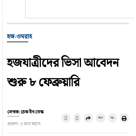
ফুড
হজ-ওমরাহ
হজ-ওমরাহ
ভিডিও
হজযাত্রীদের ভিসা আবেদন
আরও
শুরু ৮ ফেব্রুয়ারি
লেখক: চেক ইন ডেস্ক
অ+
অ-
প্রকাশ: ৬ মাস আগে