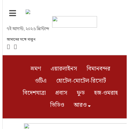
ভ্রমণ
৭ই আগস্ট, ২০২৬ খ্রিস্টাব্দ
এয়ারলাইনস
আমাদের সঙ্গে থাকুন
বিমানবন্দর
ভ্রমণ
এয়ারলাইনস
বিমানবন্দর
ওটিএ
ওটিএ
হোটেল-মোটেল-রিসোর্ট
হোটেল-মোটেল-রিসোর্ট
বিদেশযাত্রা
প্রবাস
ফুড
হজ-ওমরাহ
বিদেশযাত্রা
ভিডিও
আরও
প্রবাস