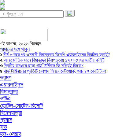
৭ই আগস্ট, ২০২৬ খ্রিস্টাব্দ
আমাদের সঙ্গে থাকুন
১
দীর্ঘ ৮ বছর পর ওসমানী বিমানবন্দরে বিদেশি এয়ারলাইন্সের নিয়মিত ফ্লাইট
২
আন্তর্জাতিক মানে বিমানবন্দর নিরাপত্তায় ১৭ সদস্যের জাতীয় কমিটি
৩
দ্বিতীয় রানওয়ে ছাড়া থার্ড টার্মিনাল কি সত্যিই জিরো?
৪
থার্ড টার্মিনালের প্রতিটি কোণায় মিলবে নেটওয়ার্ক, খরচ ৪৭ কোটি টাকা
ভ্রমণ
এয়ারলাইনস
বিমানবন্দর
ওটিএ
হোটেল-মোটেল-রিসোর্ট
বিদেশযাত্রা
প্রবাস
ফুড
হজ-ওমরাহ