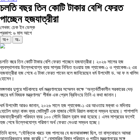
চলতি বছর তিন কোটি টাকার বেশি ফেরত
পাচ্ছেন হজযাত্রীরা
লেখক: চেক ইন ডেস্ক
প্রকাশ: ৬ মাস আগে
অ+
অ-
চলতি বছর তিন কোটি টাকার বেশি ফেরত পাচ্ছেন হজযাত্রীরা। ২০২৬ সালের হজ
ব্যবস্থাপনায় উল্লেখযোগ্য ব্যয় সাশ্রয় নিশ্চিত হওয়ায় হজ প্যাকেজ-১ ও প্যাকেজ-২ এর
হজযাত্রীরা হজ শেষে এ টাকা ফেরত পাবেন বলে জানিয়েছেন ধর্ম উপদেষ্টা ড. আ ফ ম খালিদ
হোসেন।
মঙ্গলবার দুপুরে সচিবালয়ে ধর্ম মন্ত্রণালয়ের সম্মেলন কক্ষে ‘অন্তর্বর্তীকালীন সরকারের দেড়
বছরে ধর্ম বিষয়ক মন্ত্রণালয়’ শীর্ষক এক প্রেস ব্রিফিংয়ে তিনি এ কথা জানান।
ধর্ম উপদেষ্টা আরও জানান, ২০২৬ সালে হজ প্যাকেজ-১ এর আওতায় মক্কা ও মদিনায়
হোটেল ভাড়া বাবদ ব্যয় মোটামুটি এক হাজার সৌদি রিয়াল কমানো সম্ভব হয়েছে। পাশাপাশি
হজযাত্রীপ্রতি পরিবহন ব্যয় ১০০ সৌদি রিয়াল হ্রাস করা হয়েছে। এসব সাশ্রয়ের ফলেই
হজ শেষে উল্লেখযোগ্য পরিমাণ অর্থ ফেরত দেওয়া সম্ভব হচ্ছে।
তিনি বলেন, “যৌক্তিক খরচে হজ পালনের যে জনআকাঙ্ক্ষা ছিল, তা বাস্তবায়নে আমরা
আন্তরিকভাবে কাজ করেছি।” বেসামরিক বিমান পরিবহন ও পর্যটন মন্ত্রণালয়ের সঙ্গে