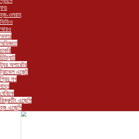
প্রবাস
ফুড
হজ-ওমরাহ
ভিডিও
আরও
অফার
অভিজ্ঞতা
চাকরি
চিটচ্যাট
ট্যুর অপারেটর
ট্রাভেল এজেন্ট
প্রিয় মুখ
বাহন
বেবিচক
রিক্রুটিং এজেন্সি
হজ এজেন্সি