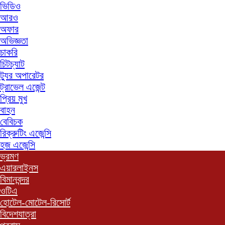
ভিডিও
আরও
অফার
অভিজ্ঞতা
চাকরি
চিটচ্যাট
ট্যুর অপারেটর
ট্রাভেল এজেন্ট
প্রিয় মুখ
বাহন
বেবিচক
রিক্রুটিং এজেন্সি
হজ এজেন্সি
ভ্রমণ
এয়ারলাইনস
বিমানবন্দর
ওটিএ
হোটেল-মোটেল-রিসোর্ট
বিদেশযাত্রা