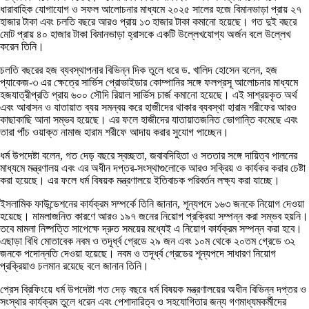
ধারাবাহিক যোগাযোগ ও সফল আলোচনার মাধ্যমে ২০২৫ সালের হজে বিমানভাড়া প্রায় ২৭
হাজার টাকা এবং চলতি বছরে আরও প্রায় ১৩ হাজার টাকা কমানো হয়েছে। গত দুই বছরে
মোট প্রায় ৪০ হাজার টাকা বিমানভাড়া হ্রাসকে একটি উল্লেখযোগ্য অর্জন বলে উল্লেখ
করেন তিনি।
চলতি বছরের হজ ব্যবস্থাপনার বিভিন্ন দিক তুলে ধরে ড. খালিদ হোসেন বলেন, হজ
প্যাকেজ-৩ এর ক্ষেত্রে সার্ভিস প্রোভাইডার কোম্পানির সঙ্গে ফলপ্রসূ আলোচনার মাধ্যমে
হজযাত্রীপ্রতি প্রায় ৬০০ সৌদি রিয়াল সার্ভিস চার্জ কমানো হয়েছে। এই সাশ্রয়কৃত অর্থ
এবং আবাসন ও যাতায়াত ব্যয় সমন্বয় করে হাজীদের থাকার ব্যবস্থা হারাম শরীফের আরও
কাছাকাছি আনা সম্ভব হয়েছে। এর ফলে হাজীদের যাতায়াতজনিত ভোগান্তি কমেছে এবং
তারা পাঁচ ওয়াক্ত নামাজ হারাম শরীফে আদায় করার সুযোগ পাচ্ছেন।
ধর্ম উপদেষ্টা বলেন, গত দেড় বছরে স্বচ্ছতা, জবাবদিহিতা ও সততার সঙ্গে দায়িত্ব পালনের
মাধ্যমে মন্ত্রণালয় এবং এর অধীন দপ্তর-সংস্থাগুলোকে আরও সক্রিয় ও কার্যকর করার চেষ্টা
করা হয়েছে। এর ফলে ধর্ম বিষয়ক মন্ত্রণালয়ে ইতিবাচক পরিবর্তন লক্ষ্য করা যাচ্ছে।
ইসলামিক ফাউন্ডেশনের কার্যক্রম সম্পর্কে তিনি জানান, শূন্যপদে ১৬৩ জনকে নিয়োগ দেওয়া
হয়েছে। মামলাজনিত কারণে আরও ১৯৭ জনের নিয়োগ প্রক্রিয়া সম্পন্ন করা সম্ভব হয়নি।
তবে মামলা নিষ্পত্তি সাপেক্ষে দ্রুত সময়ের মধ্যেই এ নিয়োগ কার্যক্রম সম্পন্ন করা হবে।
এছাড়া বিধি মোতাবেক নবম ও তদূর্ধ্ব গ্রেডে ২৯ জন এবং ১০ম থেকে ২০তম গ্রেডে ৩২
জনকে পদোন্নতি দেওয়া হয়েছে। নবম ও তদূর্ধ্ব গ্রেডের শূন্যপদে সাধারণ নিয়োগ
প্রক্রিয়াও চলমান রয়েছে বলে জানান তিনি।
প্রেস ব্রিফিংয়ে ধর্ম উপদেষ্টা গত দেড় বছরে ধর্ম বিষয়ক মন্ত্রণালয়ের অধীন বিভিন্ন দপ্তর ও
সংস্থার কার্যক্রম তুলে ধরেন এবং পেশাদারিত্ব ও সহযোগিতার জন্য গণমাধ্যমকর্মীদের