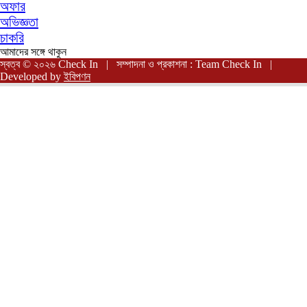
অফার
অভিজ্ঞতা
চাকরি
আমাদের সঙ্গে থাকুন
স্বত্ব © ২০২৬ Check In | সম্পাদনা ও প্রকাশনা : Team Check In |
Developed by
ইবিপণন