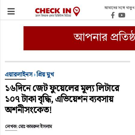
আমাদের সঙ্গে থাকুন
ভ্রমণ
এয়ারলাইনস
বিমানবন্দর
ওটিএ
এয়ারলাইনস
›
প্রিয় মুখ
১৬দিনে জেট ফুয়েলের মূল্য লিটারে
হোটেল-মোটেল-রিসোর্ট
১০৭ টাকা বৃদ্ধি, এভিয়েশন ব্যবসায়
বিদেশযাত্রা
অশনীসংকেত!
প্রবাস
লেখক: মোঃ কামরুল ইসলাম