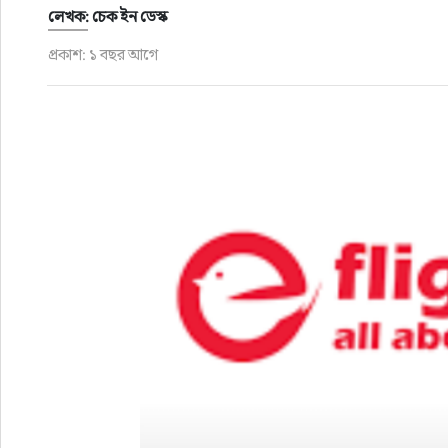
ফুড
লেখক: চেক ইন ডেস্ক
প্রকাশ: ১ বছর আগে
হজ-ওমরাহ
ভিডিও
আরও