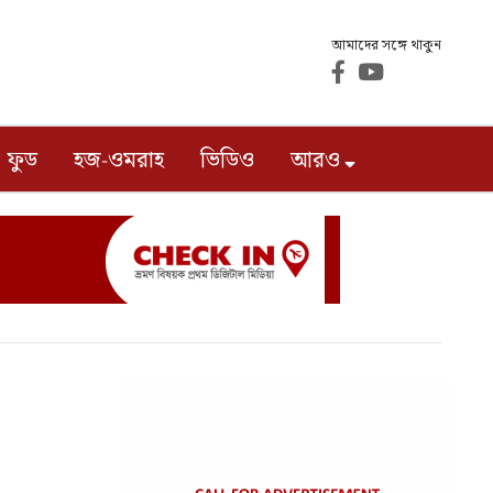
আমাদের সঙ্গে থাকুন
ফুড
হজ-ওমরাহ
ভিডিও
আরও