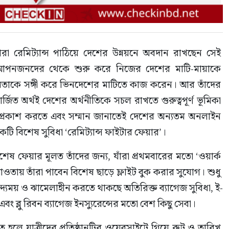
া রেমিট্যান্স পাঠিয়ে দেশের উন্নয়নে অবদান রাখছেন সেই 
র্য।আপনজনদের থেকে শুরু করে নিজের দেশের মাটি-মায়াকে 
তবতাকে সঙ্গী করে ভিনদেশের মাটিতে কাজ করেন। আর তাঁদের 
জিত অর্থই দেশের অর্থনীতিকে সচল রাখতে গুরুত্বপূর্ণ ভূমিকা 
া প্রকাশ করতে এবং সম্মান জানাতেই দেশের অন্যতম অনলাইন 
 একটি বিশেষ সুবিধা ‘রেমিট্যান্স ফাইটার ফেয়ার’।
িশেষ ফেয়ার মূলত তাঁদের জন্য, যাঁরা প্রথমবারের মতো ‘ওয়ার্ক 
তায় তাঁরা পাবেন বিশেষ ছাড়ে ফ্লাইট বুক করার সুযোগ। শুধু 
্ছন্দ্যময় ও ঝামেলাহীন করতে থাকছে অতিরিক্ত ব্যাগেজ সুবিধা, ই-
 ব্লু রিবন ব্যাগেজ ইনস্যুরেন্সের মতো বেশ কিছু সেবা।
রতে হলে যাত্রীদের প্রতিষ্ঠানটির ওয়েবসাইটে গিয়ে রুট ও তারিখ 