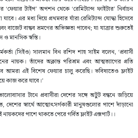
পর ‘ফেয়ার টাইপ’ অপশন থেকে ‘রেমিট্যান্স ফাইটার’ নির্বাচন 
যাবে। এর মধ্য দিয়ে প্রথমবার যাঁরা রেমিট্যান্স যোদ্ধা হিসেবে 
বং বাজেট বান্ধব ভ্রমণের অভিজ্ঞতা পাবেন; যা যাত্রার শুরুতেই 
 ও মানসিক স্বস্তি।
াহী কর্মকর্তা (সিইও) সালমান বিন রশিদ শাহ সাইম বলেন, ‘প্রবাসী 
নের নায়ক। তাঁদের অক্লান্ত পরিশ্রম এবং আত্মত্যাগের প্রতি 
 হিসেবে আমরা এই বিশেষ ফেয়ার চালু করেছি। ভবিষ্যতেও ফ্লাইট 
নিয়ে কাজ করে যাবে।’
, ভালোবাসার টানে প্রবাসীরা দেশের সঙ্গে অটুট বন্ধনে জড়িয়ে 
েশের স্বার্থে আত্মোৎসর্গকারী মানুষগুলোর পাশে দাঁড়ানো 
নায়কদের পাশে থাকতে পেরে গর্বিত ফ্লাইট এক্সপার্ট।।