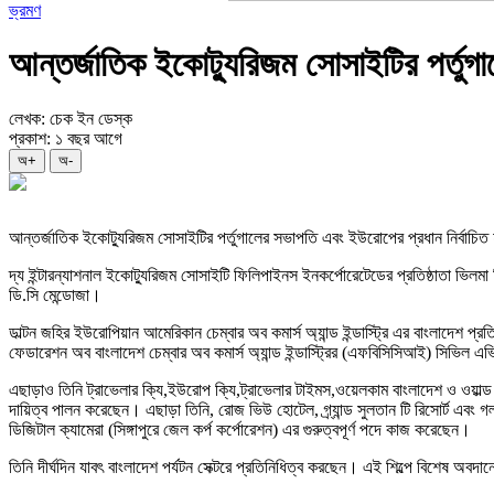
ভ্রমণ
আন্তর্জাতিক ইকোট্যুরিজম সোসাইটির পর্তুগ
লেখক: চেক ইন ডেস্ক
প্রকাশ: ১ বছর আগে
অ+
অ-
আন্তর্জাতিক ইকোট্যুরিজম সোসাইটির পর্তুগালের সভাপতি এবং ইউরোপের প্রধান নির্বাচিত 
দ্য ইন্টারন্যাশনাল ইকোট্যুরিজম সোসাইটি ফিলিপাইনস ইনকর্পোরেটেডের প্রতিষ্ঠাতা ভিলম
ডি.সি মেন্ডোজা।
ডাল্টন জহির ইউরোপিয়ান আমেরিকান চেম্বার অব কমার্স অ্যান্ড ইন্ডাস্ট্রি এর বাংলাদেশ প্র
ফেডারেশন অব বাংলাদেশ চেম্বার অব কমার্স অ্যান্ড ইন্ডাস্ট্রির (এফবিসিসিআই) সিভিল এভি
এছাড়াও তিনি ট্রাভেলার ক্যি,ইউরোপ ক্যি,ট্রাভেলার টাইমস,ওয়েলকাম বাংলাদেশ ও ওয়াল্ড ভ
দায়িত্ব পালন করেছেন। এছাড়া তিনি, রোজ ভিউ হোটেল, গ্র্যান্ড সুলতান টি রিসোর্ট এবং
ডিজিটাল ক্যামেরা (সিঙ্গাপুরে জেল কর্প কর্পোরেশন) এর গুরুত্বপূর্ণ পদে কাজ করেছেন।
তিনি দীর্ঘদিন যাবৎ বাংলাদেশ পর্যটন সেক্টরে প্রতিনিধিত্ব করছেন। এই শিল্পে বিশেষ অ