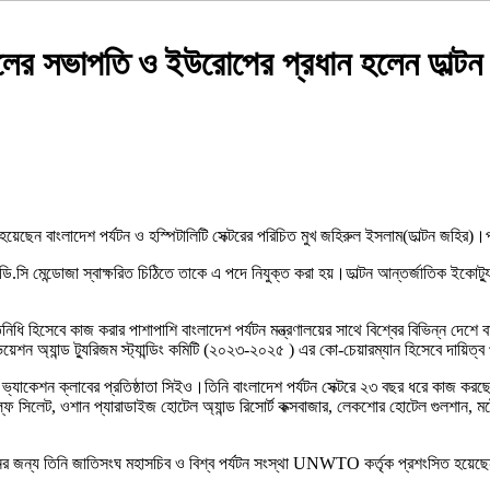
ালের সভাপতি ও ইউরোপের প্রধান হলেন ডাল্টন
হয়েছেন বাংলাদেশ পর্যটন ও হস্পিটালিটি সেক্টরের পরিচিত মুখ জহিরুল ইসলাম(ডাল্টন জহির)
া ডি.সি মেন্ডোজা স্বাক্ষরিত চিঠিতে তাকে এ পদে নিযুক্ত করা হয়।ডাল্টন আন্তর্জাতিক ইকো
তিনিধি হিসেবে কাজ করার পাশাপাশি বাংলাদেশ পর্যটন মন্ত্রণালয়ের সাথে বিশ্বের বিভিন্ন দেশ
য়েশন অ্যান্ড ট্যুরিজম স্ট্যান্ডিং কমিটি (২০২৩-২০২৫ ) এর কো-চেয়ারম্যান হিসেবে দায়িত
্যাকেশন ক্লাবের প্রতিষ্ঠাতা সিইও।তিনি বাংলাদেশ পর্যটন সেক্টরে ২৩ বছর ধরে কাজ করছেন।
 গল্ফ সিলেট, ওশান প্যারাডাইজ হোটেল অ্যান্ড রিসোর্ট কক্সবাজার, লেকশোর হোটেল গুলশান
বদানের জন্য তিনি জাতিসংঘ মহাসচিব ও বিশ্ব পর্যটন সংস্থা UNWTO কর্তৃক প্রশংসিত হয়ে