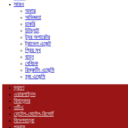
আরও
অফার
অভিজ্ঞতা
চাকরি
চিটচ্যাট
ট্যুর অপারেটর
ট্রাভেল এজেন্ট
প্রিয় মুখ
বাহন
বেবিচক
রিক্রুটিং এজেন্সি
হজ এজেন্সি
ভ্রমণ
এয়ারলাইনস
বিমানবন্দর
ওটিএ
হোটেল-মোটেল-রিসোর্ট
বিদেশযাত্রা
প্রবাস