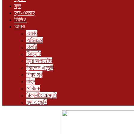
ফুড
হজ-ওমরাহ
ভিডিও
আরও
অফার
অভিজ্ঞতা
চাকরি
চিটচ্যাট
ট্যুর অপারেটর
ট্রাভেল এজেন্ট
প্রিয় মুখ
বাহন
বেবিচক
রিক্রুটিং এজেন্সি
হজ এজেন্সি