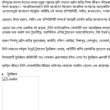
চাঁদপুরের মতলব উত্তর থানার লুধুয়া গ্রামের কৃতি সন্তান ডাল্টন জহির শিক্ষা জীবনে পত্
পালন করেছেন। সাংবাদিকতাকালে তিনি বাংলাদেশ বিনোদন সাংবাদিক সংগঠনের আন্তর্জাতিক
ডেভেলপমেন্ট বাংলাদেশ স্ট্যান্ডিং কমিটির এই সদস্য হস্পিটালিটি, পর্যটন, জনসংযোগ, গণমাধ্
এছাড়াও বিশ্ব ভ্রমণ, পর্যটন এবং হস্পিটালিটি সম্পর্কে আগ্রহী ডালটন জহির বাংলাদেশের 
এছাড়া তার লেখা একাধিক বই রয়েছে ,তিনি ফটোগ্রাফিক সোসাইটি অফ আমেরিকার সদস্যপদ অ
চেম্বার অফ কমার্স অফ ইন্ডাস্ট্রি, প্যাসিফিক এশিয়া ট্র্যাভেল অ্যাসোসিয়েশন, নিউ ইয়
ভ্রমণ পিপাসু ডাল্টন জহির যুক্তরাজ্য, জার্মানি, দক্ষিণ কোরিয়া, সিঙ্গাপুর, পোল্যান্ড, ডেন
তিনি ভারতের সর্ববৃহৎ ইভেন্ট ট্র্যাভেল ট্যুরিজম ফেয়ার, আইটিবি বার্লিন (জার্মানির বৃহত্তম
বিশ্বব্যাপী ট্যুরিজম কমিউনিটি অব গ্লোবাল এক্সপোজার উইথ নেশন ইন ট্যুরিজম এক্সপার্
ব্যক্তি জীবনে তিনি সেনাবাহিনীর রিটায়ার অফিসার মোহাম্মদ তাবদিল হোসেন এবং জাহানারা বে
ট্যুরিজম