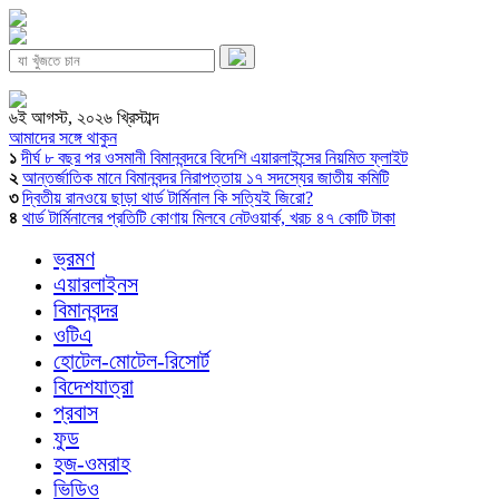
৬ই আগস্ট, ২০২৬ খ্রিস্টাব্দ
আমাদের সঙ্গে থাকুন
১
দীর্ঘ ৮ বছর পর ওসমানী বিমানবন্দরে বিদেশি এয়ারলাইন্সের নিয়মিত ফ্লাইট
২
আন্তর্জাতিক মানে বিমানবন্দর নিরাপত্তায় ১৭ সদস্যের জাতীয় কমিটি
৩
দ্বিতীয় রানওয়ে ছাড়া থার্ড টার্মিনাল কি সত্যিই জিরো?
৪
থার্ড টার্মিনালের প্রতিটি কোণায় মিলবে নেটওয়ার্ক, খরচ ৪৭ কোটি টাকা
ভ্রমণ
এয়ারলাইনস
বিমানবন্দর
ওটিএ
হোটেল-মোটেল-রিসোর্ট
বিদেশযাত্রা
প্রবাস
ফুড
হজ-ওমরাহ
ভিডিও