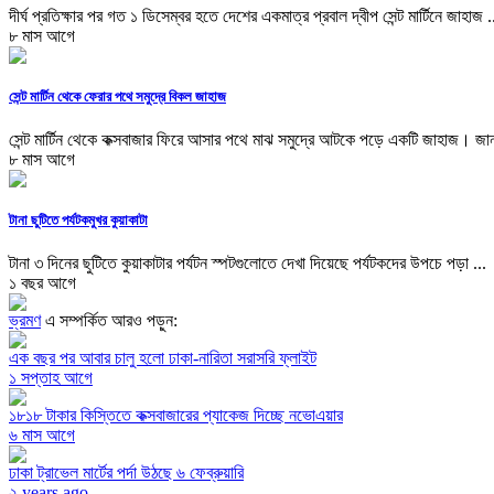
দীর্ঘ প্রতিক্ষার পর গত ১ ডিসেম্বর হতে দেশের একমাত্র প্রবাল দ্বীপ সেন্ট মার্টিনে জাহাজ .
৮ মাস আগে
সেন্ট মার্টিন থেকে ফেরার পথে সমুদ্রে বিকল জাহাজ
সেন্ট মার্টিন থেকে কক্সবাজার ফিরে আসার পথে মাঝ সমুদ্রে আটকে পড়ে একটি জাহাজ। জানা
৮ মাস আগে
টানা ছুটিতে পর্যটকমুখর কুয়াকাটা
টানা ৩ দিনের ছুটিতে কুয়াকাটার পর্যটন স্পটগুলোতে দেখা দিয়েছে পর্যটকদের উপচে পড়া ...
১ বছর আগে
ভ্রমণ
এ সম্পর্কিত আরও পড়ুন:
এক বছর পর আবার চালু হলো ঢাকা-নারিতা সরাসরি ফ্লাইট
১ সপ্তাহ আগে
১৮১৮ টাকার কিস্তিতে কক্সবাজারের প্যাকেজ দিচ্ছে নভোএয়ার
৬ মাস আগে
ঢাকা ট্রাভেল মার্টের পর্দা উঠছে ৬ ফেব্রুয়ারি
২ years ago