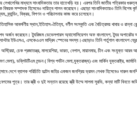
রিকায় লেখালেখির মাধ্যমে সাংবাদিকতায় তার হাতেখড়ি হয়। এরপর তিনি জাতীয় পত্রিকার গুরুত্ব
 বিষয়ক সম্পাদক হিসেবেও দায়িত্ব পালন করেছেন। এছাড়া সাংবাদিকতায়ও তিনি বিশেষ কৃতিত
যম, ব্র্যান্ডিং, বিক্রয়, বিপণন ও পরিচালনায় কাজ করে চলেছেন।
ঐতিহাসিক আকর্ষণীয় স্থান,ইতিহাস-ঐতিহ্য, বর্ণীল সংস্কৃতি এবং বৈচিত্রময় খাবার ও রান্না
র্জন করেছেন। ট্যুরিজম ডেভেলপারস অ্যাসোসিয়েশন অফ বাংলাদেশ, ট্যুর অপারেটর অ্যাসো
র্ক চ্যাপ্টার ইউএসএ, এসকেএএল মাদ্রিদ স্পেনের সদস্য।এছাড়াও তিনি পর্তুগাল বাংলাদেশ ফ্র
মার্ক, অস্ট্রিয়া, চেক প্রজাতন্ত্র, মালয়েশিয়া, ভারত, নেপাল, মায়ানমার, চীন এবং সংযুক্ত আ
 ভ্রমণ মেলা), ডব্লিউটিএম লন্ডন ( বিশ্ব পর্যটন মেলা,যুক্তরাজ্য) এবং মার্কিন যুক্তরাষ্ট্র, 
ট হিসাবে দেশে ব্যাপক পরিচিতি ডাল্টন জহির একজন জনপ্রিয় ভ্রমন লেখক হিসেবেও দারুন জনপ
গমের পুত্র। তার স্ত্রী ও দুই সন্তান রয়েছে স্ত্রী উম্মে সালমা সুরভি, কন্যা মাটি বিনতে জ