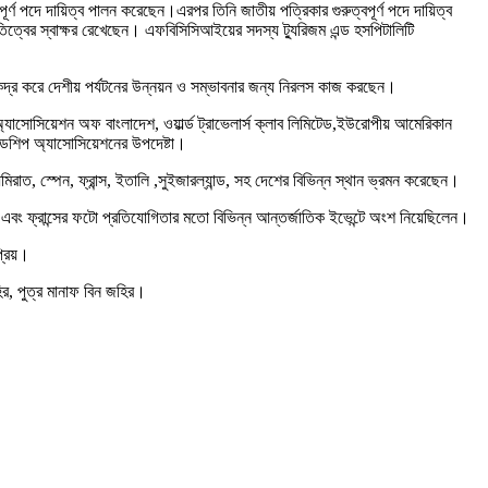
পূর্ণ পদে দায়িত্ব পালন করেছেন।এরপর তিনি জাতীয় পত্রিকার গুরুত্বপূর্ণ পদে দায়িত্ব
্বের স্বাক্ষর রেখেছেন। এফবিসিসিআইয়ের সদস্য ট্যুরিজম এন্ড হসপিটালিটি
 কেন্দ্র করে দেশীয় পর্যটনের উন্নয়ন ও সম্ভাবনার জন্য নিরলস কাজ করছেন।
সিয়েশন অফ বাংলাদেশ, ওয়ার্ল্ড ট্রাভেলার্স ক্লাব লিমিটেড,ইউরোপীয় আমেরিকান
েন্ডশিপ অ্যাসোসিয়েশনের উপদেষ্টা।
রব আমিরাত, স্পেন, ফ্রান্স, ইতালি ,সুইজারল্যান্ড, সহ দেশের বিভিন্ন স্থান ভ্রমন করেছেন।
জার্মানি এবং ফ্রান্সের ফটো প্রতিযোগিতার মতো বিভিন্ন আন্তর্জাতিক ইভেন্টে অংশ নিয়েছিলেন।
্রিয়।
হির, পুত্র মানাফ বিন জহির।