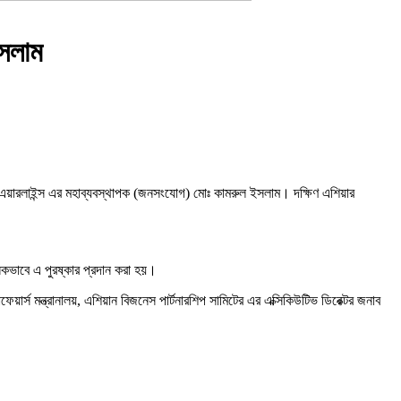
ইসলাম
া এয়ারলাইন্স এর মহাব্যবস্থাপক (জনসংযোগ) মোঃ কামরুল ইসলাম। দক্ষিণ এশিয়ার
িকভাবে এ পুরষ্কার প্রদান করা হয়।
েয়ার্স মন্ত্রানালয়, এশিয়ান বিজনেস পার্টনারশিপ সামিটের এর এক্সিকিউটিভ ডিরেক্টর জনাব