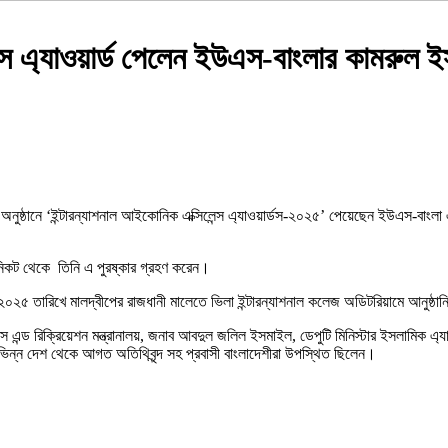
েন্স এ্যাওয়ার্ড পেলেন ইউএস-বাংলার কামরুল 
নুষ্ঠানে ‘ইন্টারন্যাশনাল আইকোনিক এক্সিলেন্স এ্যাওয়ার্ডস-২০২৫’ পেয়েছেন ইউএস-বাংল
র নিকট থেকে তিনি এ পুরষ্কার গ্রহণ করেন।
৫ তারিখে মালদ্বীপের রাজধানী মালেতে ভিলা ইন্টারন্যাশনাল কলেজ অডিটরিয়ামে আনুষ্ঠান
নেস এন্ড রিক্রিয়েশন মন্ত্রানালয়, জনাব আবদুল জলিল ইসমাইল, ডেপুটি মিনিস্টার ইসলামিক এ্যাফ
 বিভিন্ন দেশ থেকে আগত অতিথিবৃন্দ সহ প্রবাসী বাংলাদেশীরা উপস্থিত ছিলেন।