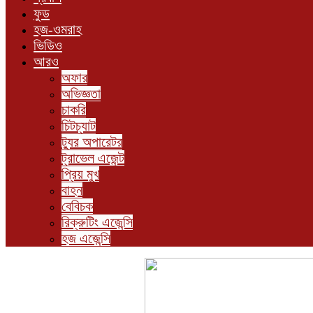
ফুড
হজ-ওমরাহ
ভিডিও
আরও
অফার
অভিজ্ঞতা
চাকরি
চিটচ্যাট
ট্যুর অপারেটর
ট্রাভেল এজেন্ট
প্রিয় মুখ
বাহন
বেবিচক
রিক্রুটিং এজেন্সি
হজ এজেন্সি