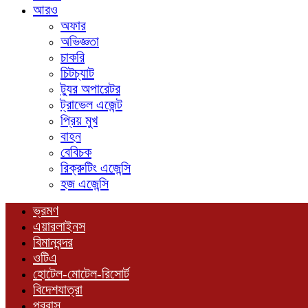
আরও
অফার
অভিজ্ঞতা
চাকরি
চিটচ্যাট
ট্যুর অপারেটর
ট্রাভেল এজেন্ট
প্রিয় মুখ
বাহন
বেবিচক
রিক্রুটিং এজেন্সি
হজ এজেন্সি
ভ্রমণ
এয়ারলাইনস
বিমানবন্দর
ওটিএ
হোটেল-মোটেল-রিসোর্ট
বিদেশযাত্রা
প্রবাস