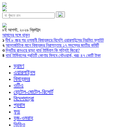
৮ই আগস্ট, ২০২৬ খ্রিস্টাব্দ
আমাদের সঙ্গে থাকুন
১
দীর্ঘ ৮ বছর পর ওসমানী বিমানবন্দরে বিদেশি এয়ারলাইন্সের নিয়মিত ফ্লাইট
২
আন্তর্জাতিক মানে বিমানবন্দর নিরাপত্তায় ১৭ সদস্যের জাতীয় কমিটি
৩
দ্বিতীয় রানওয়ে ছাড়া থার্ড টার্মিনাল কি সত্যিই জিরো?
৪
থার্ড টার্মিনালের প্রতিটি কোণায় মিলবে নেটওয়ার্ক, খরচ ৪৭ কোটি টাকা
ভ্রমণ
এয়ারলাইনস
বিমানবন্দর
ওটিএ
হোটেল-মোটেল-রিসোর্ট
বিদেশযাত্রা
প্রবাস
ফুড
হজ-ওমরাহ
ভিডিও