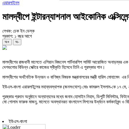
এয়ারলাইনস
মালদ্বীপে ইন্টারন্যাশনাল আইকোনিক এক্সিল
লেখক: চেক ইন ডেস্ক
প্রকাশ: ১ বছর আগে
অ+
অ-
মালদ্বীপের রাজধানী মালেতে এশিয়ান বিজনেস পার্টনারশিপ সামিট আয়োজিত অনাড়ম্বর এক অ
দেশগুলোর বিভিন্ন সেক্টরে কাজের স্বীকৃতি হিসেবে তিনি এ পুরস্কার পান।
মালদ্বীপের অর্থনৈতিক উন্নয়ন ও বাণিজ্য বিষয়ক মন্ত্রানালয়ের মন্ত্রী হারিস মোহামেদ এ
ইউএস-বাংলা এয়ারলাইন্সের মহাব্যবস্থাপক (জনসংযোগ) মোঃ কামরুল ইসলাম-কে ১৭ মে, ২০২
পুরষ্কার প্রদান অনুষ্ঠানে অন্যান্যদের মধ্যে জনাব হোসাইন নিহাদ, ডিপুটি মিনিস্টার, ফিট
মো গোলাম ফারুক মাজনু, মালেতে অবস্থানরত বাংলাদেশ মিশনের উর্ধ্বতন কর্মকর্তাবৃন্দ ও
ইউএস-বাংলা