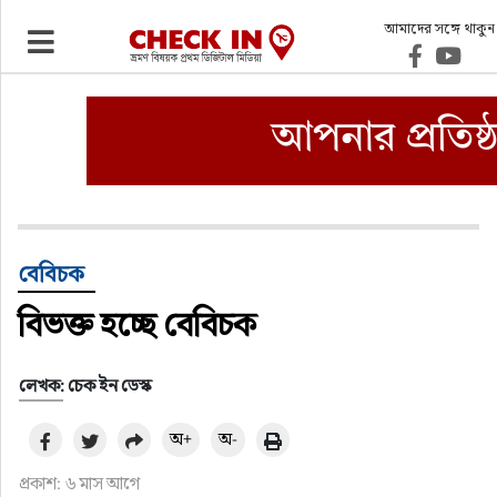
আমাদের সঙ্গে থাকুন
ভ্রমণ
এয়ারলাইনস
বিমানবন্দর
ওটিএ
বেবিচক
বিভক্ত হচ্ছে বেবিচক
হোটেল-মোটেল-রিসোর্ট
বিদেশযাত্রা
লেখক: চেক ইন ডেস্ক
অ+
অ-
প্রবাস
প্রকাশ: ৬ মাস আগে