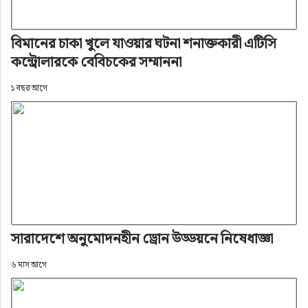
বিমানের চাকা খুলে যাওয়ার ঘটনা শনাক্তকারী এটিসি
কন্ট্রোলারকে বেবিচকের সম্মাননা
১ বছর আগে
সারাদেশে অনুমোদনহীন ড্রোন উড্ডয়নে নিষেধাজ্ঞা
৬ মাস আগে