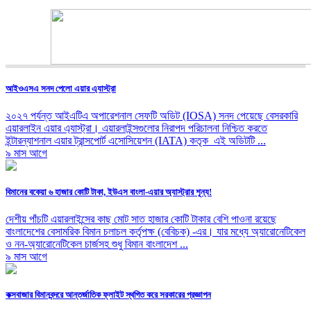
আইওএসএ সনদ পেলো এয়ার এ্যাস্ট্রা
২০২৭ পর্যন্ত আইএটিএ অপারেশনাল সেফটি অডিট (IOSA) সনদ পেয়েছে বেসরকারি
এয়ারলাইন এয়ার এ্যাস্ট্রা। এয়ারলাইন্সগুলোর নিরাপদ পরিচালনা নিশ্চিত করতে
ইন্টারন্যাশনাল এয়ার ট্রান্সপোর্ট এসোসিয়েশন (IATA) কতৃক এই অডিটটি ...
৯ মাস আগে
বিমানের বকেয়া ৬ হাজার কোটি টাকা, ইউএস বাংলা-এয়ার অ্যাস্ট্রার শূন্য!
দেশীয় পাঁচটি এয়ারলাইন্সের কাছ মোট সাত হাজার কোটি টাকার বেশি পাওনা রয়েছে
বাংলাদেশের বেসামরিক বিমান চলাচল কর্তৃপক্ষ (বেবিচক) -এর। যার মধ্যে অ্যারোনেটিকেল
ও নন-অ্যারোনেটিকেল চার্জসহ শুধু বিমান বাংলাদেশ ...
৯ মাস আগে
কক্সবাজার বিমানবন্দরে আন্তর্জাতিক ফ্লাইট স্থগিত করে সরকারের প্রজ্ঞাপন