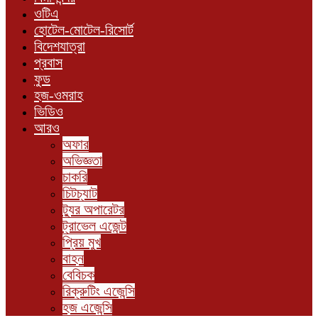
ওটিএ
হোটেল-মোটেল-রিসোর্ট
বিদেশযাত্রা
প্রবাস
ফুড
হজ-ওমরাহ
ভিডিও
আরও
অফার
অভিজ্ঞতা
চাকরি
চিটচ্যাট
ট্যুর অপারেটর
ট্রাভেল এজেন্ট
প্রিয় মুখ
বাহন
বেবিচক
রিক্রুটিং এজেন্সি
হজ এজেন্সি