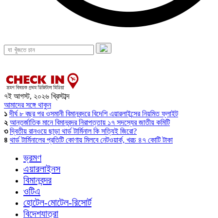
৭ই আগস্ট, ২০২৬ খ্রিস্টাব্দ
আমাদের সঙ্গে থাকুন
১
দীর্ঘ ৮ বছর পর ওসমানী বিমানবন্দরে বিদেশি এয়ারলাইন্সের নিয়মিত ফ্লাইট
২
আন্তর্জাতিক মানে বিমানবন্দর নিরাপত্তায় ১৭ সদস্যের জাতীয় কমিটি
৩
দ্বিতীয় রানওয়ে ছাড়া থার্ড টার্মিনাল কি সত্যিই জিরো?
৪
থার্ড টার্মিনালের প্রতিটি কোণায় মিলবে নেটওয়ার্ক, খরচ ৪৭ কোটি টাকা
ভ্রমণ
এয়ারলাইনস
বিমানবন্দর
ওটিএ
হোটেল-মোটেল-রিসোর্ট
বিদেশযাত্রা