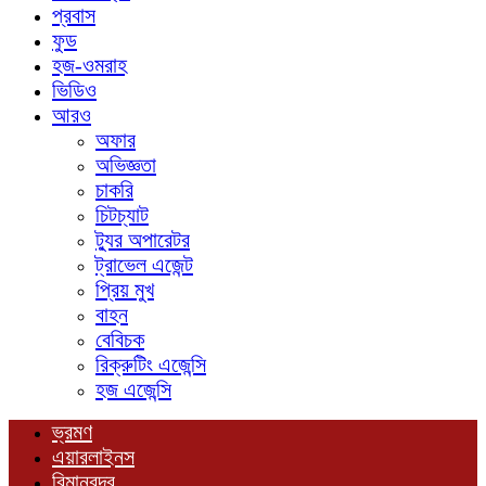
প্রবাস
ফুড
হজ-ওমরাহ
ভিডিও
আরও
অফার
অভিজ্ঞতা
চাকরি
চিটচ্যাট
ট্যুর অপারেটর
ট্রাভেল এজেন্ট
প্রিয় মুখ
বাহন
বেবিচক
রিক্রুটিং এজেন্সি
হজ এজেন্সি
ভ্রমণ
এয়ারলাইনস
বিমানবন্দর