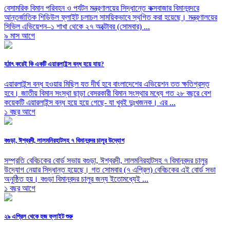
বেসামরিক বিমান পরিবহন ও পর্যটন মন্ত্রণালয়ের সিদ্ধান্তে কক্সবাজার বিমানবন্দরে
আন্তর্জাতিক শিডিউল ফ্লাইট চলাচল সাময়িকভাবে স্থগিত করা হয়েছে। মন্ত্রণালয়ের
সিভিল এভিয়েশন–১ শাখা থেকে ২৭ অক্টোবর (সোমবার) ...
৯ মাস আগে
হঠাৎ করেই কি একটি এয়ারলাইন্স বন্ধ হয়ে যায়?
এয়ারলাইন্স বন্ধ হওয়ার মিছিল যত দীর্ঘ হবে বাংলাদেশের এভিয়েশন তত ক্ষতিগ্রস্ত
হবে। জাতীয় বিমান সংস্থা ছাড়া বেসরকারী বিমান সংস্থার মধ্যে গত ২৮ বছরে বেশ
কয়েকটি এয়ারলাইন্স বন্ধ হয়ে হয়ে গেছে- যা খুবই দুঃখজনক। এর ...
১ বছর আগে
বগুড়া, ঈশ্বরদী, লালমনিরহাটসহ ৭ বিমানবন্দর চালুর উদ্যোগ
সম্প্রতি বেবিচকের বোর্ড সভায় বগুড়া, ঈশ্বরদী, লালমনিরহাটসহ ৭ বিমানবন্দর চালুর
উদ্যোগ নেয়ার সিদ্ধান্ত হয়েছে। গত সোমবার (৭ এপ্রিল) বেবিচকের এই বোর্ড সভা
অনুষ্ঠিত হয়। বগুড়া বিমানবন্দর চালুর জন্য ইতোমধ্যেই ...
১ বছর আগে
২৯ এপ্রিল থেকে হজ ফ্লাইট শুরু