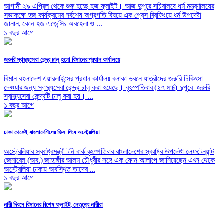
আগামী ২৯ এপ্রিল থেকে শুরু হচ্ছে হজ ফ্লাইট। আজ দুপুরে সচিবালয়ে ধর্ম মন্ত্রণালয়ের
সভাকক্ষে হজ কার্যক্রমের সর্বশেষ অগ্রগতি বিষয়ে এক প্রেস ব্রিফিংয়ে ধর্ম উপদেষ্টা
জানান, কোন হজ এজেন্সির অবহেলা ও ...
১ বছর আগে
জরুরি স্বাস্থ্যসেবা কেন্দ্র চালু হলো বিমানের প্রধান কার্যালয়ে
বিমান বাংলাদেশ এয়ারলাইন্সের প্রধান কার্যালয় বলাকা ভবনে যাত্রীদের জরুরি চিকিৎসা
দেওয়ার জন্য স্বাস্থ্যসেবা কেন্দ্র চালু করা হয়েছে। বৃহস্পতিবার (২৭ মার্চ) দুপুরে জরুরি
স্বাস্থ্যসেবা কেন্দ্রটি চালু করা হয়। ...
১ বছর আগে
ঢাকা থেকেই বাংলাদেশিদের ভিসা দিবে অস্ট্রেলিয়া
অস্ট্রেলিয়ার স্বরাষ্ট্রমন্ত্রী টনি বার্ক বৃহস্পতিবার বাংলাদেশের স্বরাষ্ট্র উপদেষ্টা লেফটেন্যান্ট
জেনারেল (অব.) জাহাঙ্গীর আলম চৌধুরীর সঙ্গে এক ফোন আলাপে জানিয়েছেন এখন থেকে
অস্ট্রেলিয়া ঢাকায় অবস্থিত তাদের ...
১ বছর আগে
নারী দিবসে বিমানের বিশেষ ফ্লাইট, নেতৃত্বে নারীরা