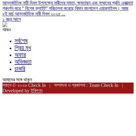
আন্তর্জাতিক নারী দিবস উপলক্ষ্যে নারীদের সমতা, ক্ষমতায়ন এবং সম্মানের প্রতি একাত্মতা
প্রদর্শন করে ” বিশেষ ফ্লাইট” পরিচালনা করেছে বিমান বাংলাদেশ এয়ারলাইনস। আজ
৮ই মার্চ আন্তর্জাতিক নারী দিবস ২০২৫ ...
১ বছর আগে
আরও
সর্বশেষ
প্রিয় মুখ
অফার
অভিজ্ঞতা
চাকরি
আমাদের সঙ্গে থাকুন
স্বত্ব © ২০২৬ Check In | সম্পাদনা ও প্রকাশনা : Team Check In |
Developed by
ইবিপণন