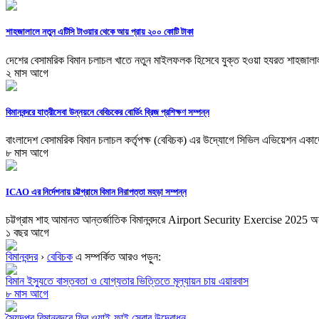
শাহজালালে নতুন এটিসি টাওয়ার থেকে আয় প্রায় ২০০ কোটি টাকা
দেশের বেসামরিক বিমান চলাচল খাতে নতুন মাইলফলক হিসেবে যুক্ত হওয়া হযরত শাহজালাল
২ মাস আগে
বিমানবন্দরে যাত্রীসেবা উন্নয়নে বেবিচকের বোর্ডিং ব্রিজ প্রশিক্ষণ সম্পন্ন
বাংলাদেশ বেসামরিক বিমান চলাচল কর্তৃপক্ষ (বেবিচক) এর উদ্যোগে সিভিল এভিয়েশন একাড
৮ মাস আগে
ICAO এর নির্দেশনায় চট্টগ্রামে বিমান নিরাপত্তা মহড়া সম্পন্ন
চট্টগ্রাম শাহ আমানত আন্তর্জাতিক বিমানবন্দরে Airport Security Exercise 2025 অনুষ
১ বছর আগে
বিমানবন্দর
›
বেবিচক
এ সম্পর্কিত আরও পড়ুন:
বিমান ইস্যুতে বাস্তবতা ও যোগ্যতার ভিত্তিতে মূল্যায়ন চায় এয়ারবাস
৮ মাস আগে
সৈয়দপুর বিমানবন্দরে ফ্রি ওয়াই-ফাই সেবার উদ্বোধন