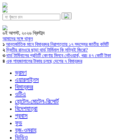
৬ই আগস্ট, ২০২৬ খ্রিস্টাব্দ
আমাদের সঙ্গে থাকুন
১
আন্তর্জাতিক মানে বিমানবন্দর নিরাপত্তায় ১৭ সদস্যের জাতীয় কমিটি
২
দ্বিতীয় রানওয়ে ছাড়া থার্ড টার্মিনাল কি সত্যিই জিরো?
৩
থার্ড টার্মিনালের প্রতিটি কোণায় মিলবে নেটওয়ার্ক, খরচ ৪৭ কোটি টাকা
৪
এক শাহজালালের টাকায় চলছে দেশের ৭ বিমানবন্দর
ভ্রমণ
এয়ারলাইনস
বিমানবন্দর
ওটিএ
হোটেল-মোটেল-রিসোর্ট
বিদেশযাত্রা
প্রবাস
ফুড
হজ-ওমরাহ
ভিডিও