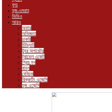
ফুড
হজ-ওমরাহ
ভিডিও
আরও
অফার
অভিজ্ঞতা
চাকরি
চিটচ্যাট
ট্যুর অপারেটর
ট্রাভেল এজেন্ট
প্রিয় মুখ
বাহন
বেবিচক
রিক্রুটিং এজেন্সি
হজ এজেন্সি