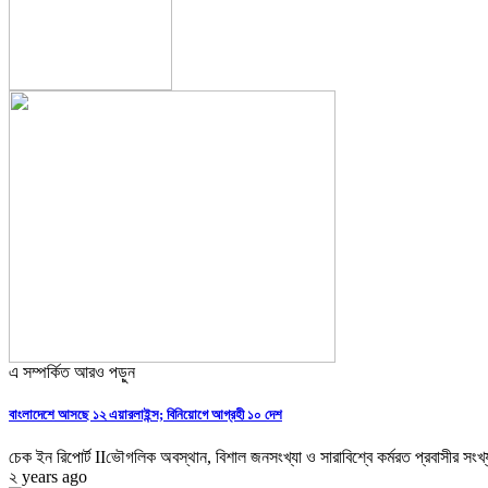
এ সম্পর্কিত আরও পড়ুন
বাংলাদেশে আসছে ১২ এয়ারলাইন্স; বিনিয়োগে আগ্রহী ১০ দেশ
চেক ইন রিপোর্ট IIভৌগলিক অবস্থান, বিশাল জনসংখ্যা ও সারাবিশ্বে কর্মরত প্রবাসীর সংখ্য
২ years ago