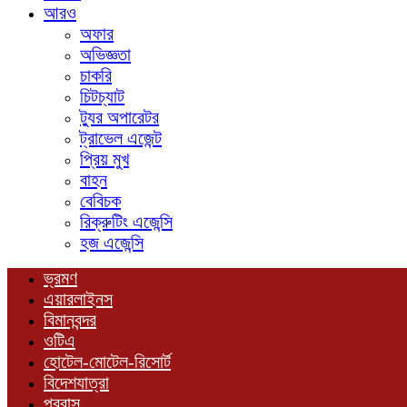
আরও
অফার
অভিজ্ঞতা
চাকরি
চিটচ্যাট
ট্যুর অপারেটর
ট্রাভেল এজেন্ট
প্রিয় মুখ
বাহন
বেবিচক
রিক্রুটিং এজেন্সি
হজ এজেন্সি
ভ্রমণ
এয়ারলাইনস
বিমানবন্দর
ওটিএ
হোটেল-মোটেল-রিসোর্ট
বিদেশযাত্রা
প্রবাস