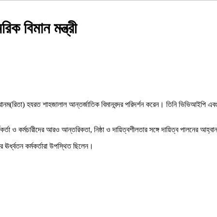
িক বিমান মন্ত্রী
খানম(রিতা) হযরত শাহজালাল আন্তর্জাতিক বিমানবন্দর পরিদর্শন করেন। তিনি ভিভিআইপি এবং অভ্য
কর্মকর্তা ও কর্মচারীদের আরও আন্তরিকতা, নিষ্ঠা ও দায়িত্বশীলতার সঙ্গে দায়িত্ব পালনের আহ্
ির ঊর্ধ্বতন কর্মকর্তারা উপস্থিত ছিলেন।