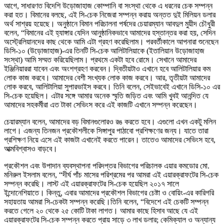
আগে, সাধারণত বিদেশি উড়োজাহাজ কোম্পানি বা সংস্থা থেকে এ ধরনের চেক সম্পন্ন
করা হত। বিমানের বলছে, এই সি-চেক নিজেরা সম্পন্ন করায় অন্তত দুই মিলিয়ন ডলার
অর্থ সাশ্রয় হয়েছে। অনুষ্ঠানে বিমান পরিচালনা পর্ষদের চেয়ারম্যান আবদুল মুয়ীদ চৌধুরী
বলেন, “বিমানের এই হ্যাঙ্গার যেদিন আনুষ্ঠানিকভাবে আমাদের হস্তান্তর করা হয়, সেদিন
অস্ট্রেলিয়ানদের কাছ থেকে আমি এটা গ্রহণ করেছিলাম। পরবর্তীকালে আপনারা শুনেছেন
ডিসি-১০ (উড়োজাহাজ)-এর তিনটি সি-চেক আলিটালিয়াকে (ইতালিয়ান উড়োজাহাজ
সংস্থা) আমি সম্মত করিয়েছিলাম। প্রথমে একটা হবে রোমে। সেখানে আমাদের
ইঞ্জিনিয়াররা যাবেন এবং অংশগ্রহণ করবেন। দ্বিতীয়টাও এখানে হবে আলিটালিয়ার কম
লোক কাজ করবে। আমাদের বেশী সংখ্যক লোক কাজ করবে। আর, তৃতীয়টা আমাদের
লোক করবে, আলিটালিয়া সুপারভাইস করবে। তিনি বলেন, সেইভাবেই এখানে ডিসি-১০ এর
সি-চেক হয়েছিল। এটার সঙ্গে আমার অনেক স্মৃতি জড়িত এবং আমি খুবই আনন্দিত যে
আমাদের সহকর্মীরা এত টাকা সেভিংস করে এই কাজটি এখানে সম্পন্ন করেছেন।
চেয়ারম্যান বলেন, আমাদের বড় বিমানগুলোরও রঙ করতে হবে। এগুলো এখন একটু মলিন
লাগে। এজন্য তিনজন প্রকৌশলীকে সিঙ্গাপুর পাঠাবো প্রশিক্ষণের জন্য। যাতে তারা
প্রশিক্ষণ নিয়ে এসে এই কাজটা এখানেই করতে পারেন। তাতেও আমাদের সেভিংস হবে,
আত্মবিশ্বাসও বাড়বে।
প্রকৌশল এবং উপাদান ব্যবস্থাপনা পরিদপ্তর বিভাগের পরিচালক এয়ার কমডোর মো.
মনিরুল ইসলাম বলেন, “দীর্ঘ পাঁচ মাসের পরিশ্রমের পর আমরা এই এয়ারক্রাফটের সি-চেক
সম্পন্ন করেছি। লাস্ট এই এয়ারক্রাফটের সি-চেক হয়েছিল ২০১৭ সালে
ইন্দোনেশিয়াতে। কিন্তু, এবার আমাদের প্রকৌশল বিভাগের চেষ্টা ও বোয়িং-এর কারিগরি
সহায়তায় আমরা সি-চেকটা সম্পন্ন করেছি।তিনি বলেন, “বিদেশে এই চেকটি সম্পন্ন
করতে গেলে ২০ থেকে ২৫ কোটি টাকা লাগত। আমার কাছে হিসাব আছে যে এই
এয়ারক্রাফটের সি-চেক সম্পন্ন করতে প্রায় সাড়ে ৩ লাখ ডলার; কেমিক্যাল ও অন্যান্য