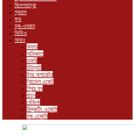
বিদেশযাত্রা
প্রবাস
ফুড
হজ-ওমরাহ
ভিডিও
আরও
অফার
অভিজ্ঞতা
চাকরি
চিটচ্যাট
ট্যুর অপারেটর
ট্রাভেল এজেন্ট
প্রিয় মুখ
বাহন
বেবিচক
রিক্রুটিং এজেন্সি
হজ এজেন্সি