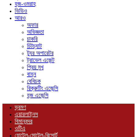
হজ-ওমরাহ
ভিডিও
আরও
অফার
অভিজ্ঞতা
চাকরি
চিটচ্যাট
ট্যুর অপারেটর
ট্রাভেল এজেন্ট
প্রিয় মুখ
বাহন
বেবিচক
রিক্রুটিং এজেন্সি
হজ এজেন্সি
ভ্রমণ
এয়ারলাইনস
বিমানবন্দর
ওটিএ
হোটেল-মোটেল-রিসোর্ট