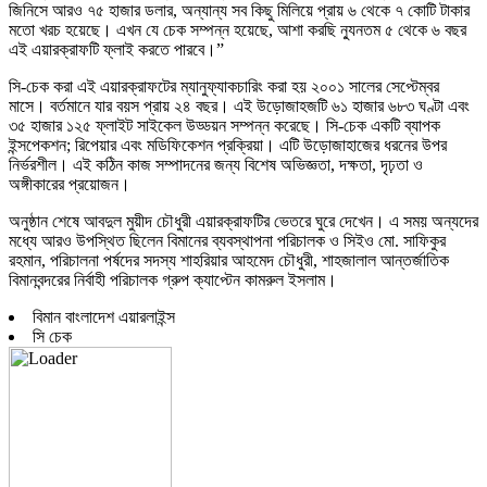
জিনিসে আরও ৭৫ হাজার ডলার, অন্যান্য সব কিছু মিলিয়ে প্রায় ৬ থেকে ৭ কোটি টাকার
মতো খরচ হয়েছে। এখন যে চেক সম্পন্ন হয়েছে, আশা করছি ন্যুনতম ৫ থেকে ৬ বছর
এই এয়ারক্রাফটি ফ্লাই করতে পারবে।”
সি-চেক করা এই এয়ারক্রাফটের ম্যানুফ্যাকচারিং করা হয় ২০০১ সালের সেপ্টেম্বর
মাসে। বর্তমানে যার বয়স প্রায় ২৪ বছর। এই উড়োজাহজটি ৬১ হাজার ৬৮৩ ঘণ্টা এবং
৩৫ হাজার ১২৫ ফ্লাইট সাইকেল উড্ডয়ন সম্পন্ন করেছে। সি-চেক একটি ব্যাপক
ইন্সপেকশন; রিপেয়ার এবং মডিফিকেশন প্রক্রিয়া। এটি উড়োজাহাজের ধরনের উপর
নির্ভরশীল। এই কঠিন কাজ সম্পাদনের জন্য বিশেষ অভিজ্ঞতা, দক্ষতা, দৃঢ়তা ও
অঙ্গীকারের প্রয়োজন।
অনুষ্ঠান শেষে আবদুল মুয়ীদ চৌধুরী এয়ারক্রাফটির ভেতরে ঘুরে দেখেন। এ সময় অন্যদের
মধ্যে আরও উপস্থিত ছিলেন বিমানের ব্যবস্থাপনা পরিচালক ও সিইও মো. সাফিকুর
রহমান, পরিচালনা পর্ষদের সদস্য শাহরিয়ার আহমেদ চৌধুরী, শাহজালাল আন্তর্জাতিক
বিমানবন্দরের নির্বাহী পরিচালক গ্রুপ ক্যাপ্টেন কামরুল ইসলাম।
বিমান বাংলাদেশ এয়ারলাইন্স
সি চেক