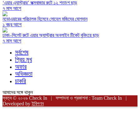
‘এয়ার এ্যাস্ট্রার’ কক্সবাজার রুটে ১২ শতাংশ ছাড়
৭ মাস আগে
নভোএয়ারের পরিচালক হিসেবে সোহেল মজিদের যোগদান
১ বছর আগে
ঢাকা–সিলেট রুটে এয়ার অ্যাস্ট্রার অনলাইন টিকেট বুকিংয়ে ছাড়
৭ মাস আগে
সর্বশেষ
প্রিয় মুখ
অফার
অভিজ্ঞতা
চাকরি
আমাদের সঙ্গে থাকুন
স্বত্ব © ২০২৬ Check In | সম্পাদনা ও প্রকাশনা : Team Check In |
Developed by
ইবিপণন