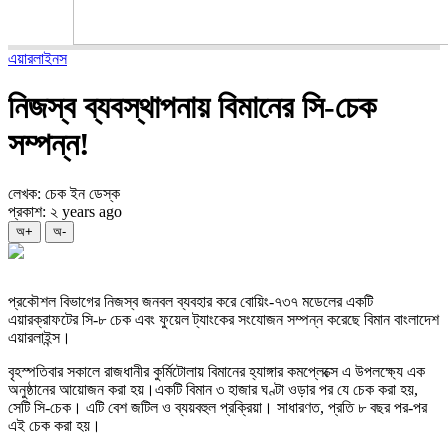
এয়ারলাইনস
নিজস্ব ব্যবস্থাপনায় বিমানের সি-চেক
সম্পন্ন!
লেখক: চেক ইন ডেস্ক
প্রকাশ: ২ years ago
অ+
অ-
প্রকৌশল বিভাগের নিজস্ব জনবল ব্যবহার করে বোয়িং-৭৩৭ মডেলের একটি
এয়ারক্রাফটের সি-৮ চেক এবং ফুয়েল ট্যাংকের সংযোজন সম্পন্ন করেছে বিমান বাংলাদেশ
এয়ারলাইন্স।
বৃহস্পতিবার সকালে রাজধানীর কুর্মিটোলায় বিমানের হ্যাঙ্গার কমপ্লেক্সে এ উপলক্ষ্যে এক
অনুষ্ঠানের আয়োজন করা হয়।একটি বিমান ৩ হাজার ঘণ্টা ওড়ার পর যে চেক করা হয়,
সেটি সি-চেক। এটি বেশ জটিল ও ব্যয়বহুল প্রক্রিয়া। সাধারণত, প্রতি ৮ বছর পর-পর
এই চেক করা হয়।