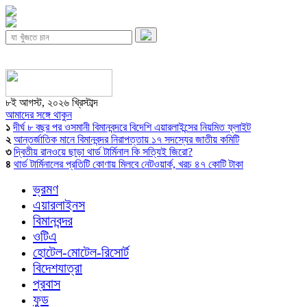
৮ই আগস্ট, ২০২৬ খ্রিস্টাব্দ
আমাদের সঙ্গে থাকুন
১
দীর্ঘ ৮ বছর পর ওসমানী বিমানবন্দরে বিদেশি এয়ারলাইন্সের নিয়মিত ফ্লাইট
২
আন্তর্জাতিক মানে বিমানবন্দর নিরাপত্তায় ১৭ সদস্যের জাতীয় কমিটি
৩
দ্বিতীয় রানওয়ে ছাড়া থার্ড টার্মিনাল কি সত্যিই জিরো?
৪
থার্ড টার্মিনালের প্রতিটি কোণায় মিলবে নেটওয়ার্ক, খরচ ৪৭ কোটি টাকা
ভ্রমণ
এয়ারলাইনস
বিমানবন্দর
ওটিএ
হোটেল-মোটেল-রিসোর্ট
বিদেশযাত্রা
প্রবাস
ফুড