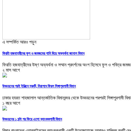
এ সম্পর্কিত আরও পড়ুন
ফিরতি হজযাত্রীদের ফুল ও জমজমের পানি দিয়ে অভ্যর্থনা জানাল বিমান
ফিরতি হজযাত্রীদের উষ্ণ অভ্যর্থনা ও সম্মান প্রদর্শনের অংশ হিসেবে ফুল ও পবিত্র জমজম
২ মাস আগে
উড্ডয়নের পরই ইঞ্জিনে ত্রুটি, নিরাপদে ফিরল সিঙ্গাপুরগামী বিমান
ঢাকার হযরত শাহজালাল আন্তর্জাতিক বিমানবন্দর থেকে উড্ডয়নের পরপরই সিঙ্গাপুরগামী বিমান
১ বছর আগে
উড্ডয়নের ১ ঘন্টা পর ফিরে এলো ব্যাংককগামী বিমান
বিমান বাংলাদেশ এয়ারলাইনসের ব্যাংককগামী একটি উড়োজাহাজে আবারও যান্ত্রিক ক্রটি দেখা