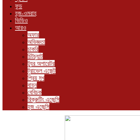
ফুড
হজ-ওমরাহ
ভিডিও
আরও
অফার
অভিজ্ঞতা
চাকরি
চিটচ্যাট
ট্যুর অপারেটর
ট্রাভেল এজেন্ট
প্রিয় মুখ
বাহন
বেবিচক
রিক্রুটিং এজেন্সি
হজ এজেন্সি