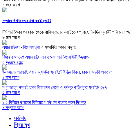
১ বছর আগে
সপ্তাহে তিনদিন চলবে ঢাকা-করাচি ফ্লাইট
দীর্ঘ প্রতিক্ষার পর ঢাকা থেকে পাকিস্তানের করাচিতে সপ্তাহে তিনদিন ফ্লাইট পরিচালনা শুর
৮ মাস আগে
এয়ারলাইনস
›
বিদেশযাত্রা
এ সম্পর্কিত আরও পড়ুন:
বিমান বাংলাদেশ এয়ারলাইন্স এর ৫৩তম প্রতিষ্ঠাবার্ষিকী উদযাপন
২ years ago
উড্ডয়নের পরপরই এয়ার অ্যাস্ট্রা ফ্লাইটে ইঞ্জিন বিকল, ঢাকায় জরুরি অবতরণ
১ মাস আগে
মধ্যপ্রাচ্য সংকটে ঢাকা বিমানবন্দর থেকে এ পর্যন্ত বাতিলকৃত ফ্লাইট ৩৬৭
৫ মাস আগে
১.৫ বিলিয়ন ডলারের বিনিয়োগে ইউএস-বাংলার নতুন দিগন্ত
১ সপ্তাহ আগে
সর্বশেষ
প্রিয় মুখ