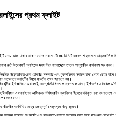
াইন্সের প্রথম ফ্লাইট
ইটি ৬৭৮ আজ ঢাকার আকাশ থেকে সকাল ৮টা ৪৮ মিনিটে হজরত শাহজালাল আন্তর্জাতিক বিমানব
বা রুটে উদ্বোধনী ফ্লাইটের মধ্য দিয়ে বাংলাদেশে তাদের আনুষ্ঠানিক কার্যক্রম শুরু করল।
ে নিয়মিত উড়োজাহাজগুলো রোববার, মঙ্গলবার এবং বৃহস্পতিবার সকালে ঢাকা থেকে ছেড়ে যাবে
ংবাদ সম্মেলনে ফ্লাইটির বিষয়ে যাবতীয় তথ্য জানানো হয়।
ুর কবির ভূঁইয়া ইথিওপিয়ান এয়ারলাইন্সের প্রতিনিধিদলকে স্বাগত জানান। ইথিওপিয়ান সিভিল
েন।
 ইথিওপিয়ান এয়ারলাইনস আফ্রিকার শীর্ষস্থানীয় ক্যারিয়ার হিসেবে স্বীকৃত এবং বাংলাদেশে
বের ওপর জোর দেন।
গতিশীল অর্থনীতির মধ্যে গুরুত্বপূর্ণ সেতুবন্ধন গড়ে তুলবে।
মূলমন্ত্র মহাদেশ, সংস্কৃতি এবং সম্প্রদায়গুলোকে সংযুক্ত করার সঙ্গে সামঞ্জস্য রেখে দু