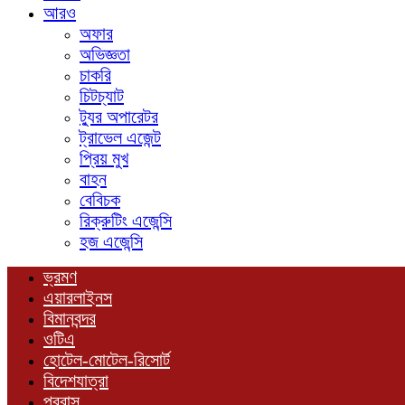
আরও
অফার
অভিজ্ঞতা
চাকরি
চিটচ্যাট
ট্যুর অপারেটর
ট্রাভেল এজেন্ট
প্রিয় মুখ
বাহন
বেবিচক
রিক্রুটিং এজেন্সি
হজ এজেন্সি
ভ্রমণ
এয়ারলাইনস
বিমানবন্দর
ওটিএ
হোটেল-মোটেল-রিসোর্ট
বিদেশযাত্রা
প্রবাস