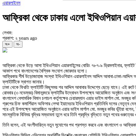
এয়ারলাইনস
আফ্রিকা থেকে ঢাকায় এলো ইথিওপিয়ান এয়ারল
লেখক:
প্রকাশ: ২ years ago
অ+
অ-
আফ্রিকা থেকে উড়ে আসা ইথিওপিয়ান এয়ারলাইন্সের বোয়িং ৭৮৭-৯ ড্রিমলাইনার, ফ্লাইট 
আকাশ পথে বাংলাদেশের বৈশ্বিক সংযোগ জোরদার হলো।
আফ্রিকার শীর্ষ উড়োজাহাজ সংস্থা ইথিওপিয়ান এয়ারলাইনস আদ্দিস আবাবা-ঢাকা-আদ্দিস আবা
ফ্লাইটটিকে স্বাগত জানায়।
ঢাকা থেকে ফিরতি ফ্লাইটটি কিছুসময় পর আদ্দিস আবাবার উদ্দেশ্যে ছেড়ে যাবে। এই রুট
রোববার (৩ নভেম্বর) বিমানবন্দরে ফ্লাইটির উদ্বোধন উপলক্ষ্যে আয়োজিত অনুষ্ঠান এবং স
বাংলাদেশ বেসামরিক বিমান চলাচল কর্তৃপক্ষের চেয়ারম্যান এয়ার ভাইস মার্শাল মো. মনজ
গ্রুপের চিফ কমার্শিয়াল অফিসার লেম্মা ইয়াদেচার ইথিওপিয়ান প্রতিনিধি দলের নেতৃত্ব দ
পরে এই উপলক্ষ্যে আয়োজিত অনুষ্ঠানে এয়ার ভাইস মার্শাল মো. মনজুর কবির ভূঁইয়া বলেন,
সাংস্কৃতিক বিনিময় বৃদ্ধির সম্ভাবনা তুলে ধরে তিনি প্রবৃদ্ধি বৃদ্ধিতে নতুন পথের গুরুত্
তিনি বলেন, এই অংশীদারিত্ব নতুন সুযোগের পথ প্রশস্ত করবে এবং বাংলাদেশ ও আফ্রিকার 
ইথিওপিয়ান সিভিল এভিয়েশন অথরিটির ডিরেক্টর জেনারেল গেটাচিউ ইথিওপিয়ান এয়ারলাইন্সের 