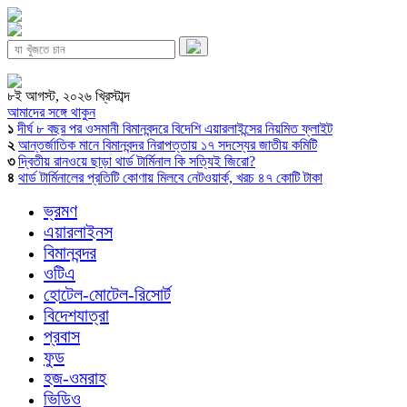
৮ই আগস্ট, ২০২৬ খ্রিস্টাব্দ
আমাদের সঙ্গে থাকুন
১
দীর্ঘ ৮ বছর পর ওসমানী বিমানবন্দরে বিদেশি এয়ারলাইন্সের নিয়মিত ফ্লাইট
২
আন্তর্জাতিক মানে বিমানবন্দর নিরাপত্তায় ১৭ সদস্যের জাতীয় কমিটি
৩
দ্বিতীয় রানওয়ে ছাড়া থার্ড টার্মিনাল কি সত্যিই জিরো?
৪
থার্ড টার্মিনালের প্রতিটি কোণায় মিলবে নেটওয়ার্ক, খরচ ৪৭ কোটি টাকা
ভ্রমণ
এয়ারলাইনস
বিমানবন্দর
ওটিএ
হোটেল-মোটেল-রিসোর্ট
বিদেশযাত্রা
প্রবাস
ফুড
হজ-ওমরাহ
ভিডিও