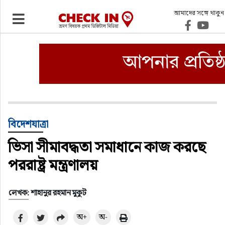
আমাদের সঙ্গে থাকুন
ভ্রমণ
এয়ারলাইনস
বিমানবন্দর
ওটিএ
বিদেশযাত্রা
ভিসা সীমাবদ্ধতা সমাধানে কাজ করছে
হোটেল-মোটেল-রিসোর্ট
পররাষ্ট্র মন্ত্রণালয়
বিদেশযাত্রা
লেখক: শাহানুর রহমান মুকুট
প্রবাস
অ+
অ-