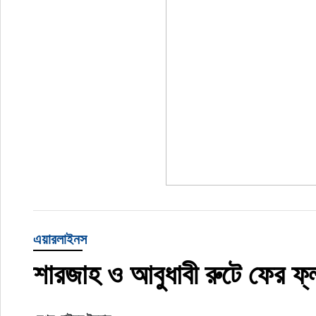
এয়ারলাইনস
শারজাহ ও আবুধাবী রুটে ফের ফ্ল