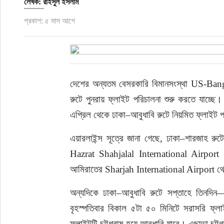
লেখক: রাইসুল ইসলাম
প্রকাশ: ৫ মাস আগে
দেশের অন্যতম বেসরকারি বিমানসংস্থা US-Ban
রুটে পুনরায় ফ্লাইট পরিচালনা শুরু করতে যাচ্ছ
এপ্রিল থেকে ঢাকা–আবুধাবি রুটে নিয়মিত ফ্লাইট 
এয়ারলাইন্স সূত্রে জানা গেছে, ঢাকা–শারজাহ রুট
Hazrat Shahjalal International Airport 
আমিরাতের Sharjah International Airport থেকে
অন্যদিকে ঢাকা–আবুধাবি রুটে সপ্তাহে তিনদি
বৃহস্পতিবার বিকাল ৫টা ৫০ মিনিটে সরাসরি ফ্ল
ফ্লাইটটি চট্টগ্রাম হয়ে আবুধাবি যাবে। এছাড়া চ