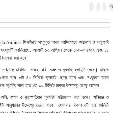
অ
gla Airlines শিগগিরই সংযুক্ত আরব আমিরাতের শারজাহ ও আবুধাবি 
ে। সংস্থাটি জানিয়েছে, আগামী ১৩ এপ্রিল থেকে ঢাকা–শারজাহ এবং ১৪ 
পরিচালনা করা হবে।
ে সপ্তাহে চারদিন—শুক্র, রবি, মঙ্গল ও বুধবার ফ্লাইট চলবে। ঢাকার 
থেকে রাত ৮টা ৪৫ মিনিটে ফ্লাইট ছেড়ে যাবে এবং সংযুক্ত আরব 
 স্থানীয় সময় রাত ১টা ৩০ মিনিটে ঢাকার উদ্দেশ্যে ছেড়ে আসবে।
ন—শনি, সোম ও বৃহস্পতিবার ফ্লাইট পরিচালনা করা হবে। শনিবার ও 
াইট আবুধাবির উদ্দেশ্যে ছেড়ে যাবে। সোমবার বিকাল ৩টা ৫৫ মিনিটে 
ট্টগ্রামের Shah Amanat International Airport থেকে প্রতি সোমবার 