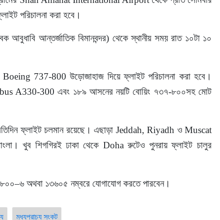
 ফ্লাইট পরিচালনা করা হবে।
 আবুধাবি আন্তর্জাতিক বিমানবন্দর) থেকে স্থানীয় সময় রাত ১০টা ১০ 
টে Boeing 737-800 উড়োজাহাজ দিয়ে ফ্লাইট পরিচালনা করা হবে। 
 Airbus A330-300 এবং ১৮৯ আসনের নয়টি বোয়িং ৭৩৭-৮০০সহ মোট 
প্রতিদিন ফ্লাইট চলমান রয়েছে। এছাড়া Jeddah, Riyadh ও Muscat 
াংলা। খুব শিগগিরই ঢাকা থেকে Doha রুটেও পুনরায় ফ্লাইট চালুর 
৭৭৭৭৮০০–৬ অথবা ১৩৬০৫ নম্বরে যোগাযোগ করতে পারবেন।
্য
মধ্যপ্রাচ্য সংকট