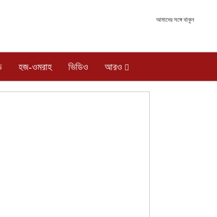
আমাদের সঙ্গে থাকুন
ড
হজ-ওমরাহ
ভিডিও
আরও