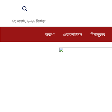
ভ্রমণ
৭ই আগস্ট, ২০২৬ খ্রিস্টাব্দ
এয়ারলাইনস
ভ্রমণ
এয়ারলাইনস
বিমানবন্দর
বিমানবন্দর
ওটিএ
হোটেল-মোটেল-রিসোর্ট
বিদেশযাত্রা
প্রবাস