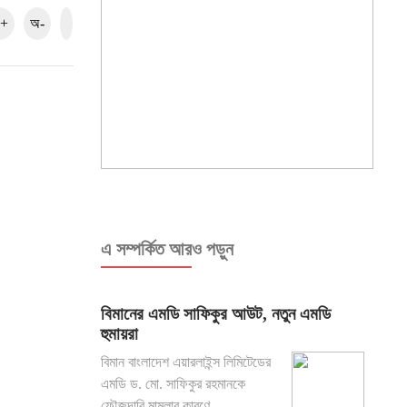
+
অ-
এ সম্পর্কিত আরও পড়ুন
বিমানের এমডি সাফিকুর আউট, নতুন এমডি
হুমায়রা
বিমান বাংলাদেশ এয়ারলাইন্স লিমিটেডের
এমডি ড. মো. সাফিকুর রহমানকে
ফৌজদারি মামলার কারণে ...