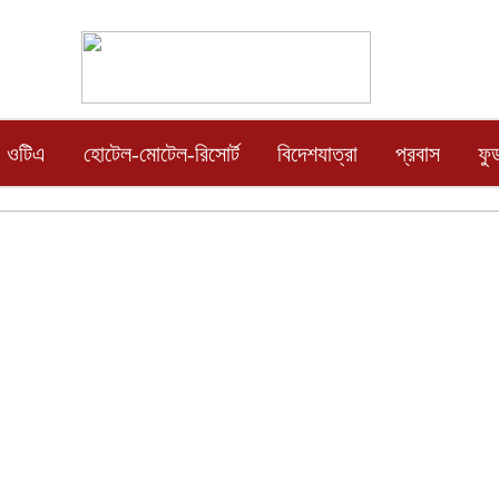
ওটিএ
হোটেল-মোটেল-রিসোর্ট
বিদেশযাত্রা
প্রবাস
ফু