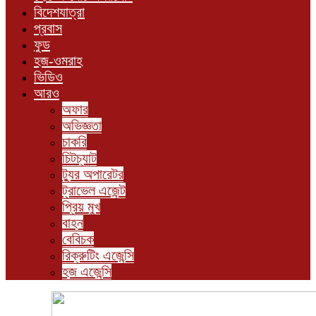
বিদেশযাত্রা
প্রবাস
ফুড
হজ-ওমরাহ
ভিডিও
আরও
অফার
অভিজ্ঞতা
চাকরি
চিটচ্যাট
ট্যুর অপারেটর
ট্রাভেল এজেন্ট
প্রিয় মুখ
বাহন
বেবিচক
রিক্রুটিং এজেন্সি
হজ এজেন্সি