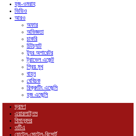
হজ-ওমরাহ
ভিডিও
আরও
অফার
অভিজ্ঞতা
চাকরি
চিটচ্যাট
ট্যুর অপারেটর
ট্রাভেল এজেন্ট
প্রিয় মুখ
বাহন
বেবিচক
রিক্রুটিং এজেন্সি
হজ এজেন্সি
ভ্রমণ
এয়ারলাইনস
বিমানবন্দর
ওটিএ
হোটেল-মোটেল-রিসোর্ট