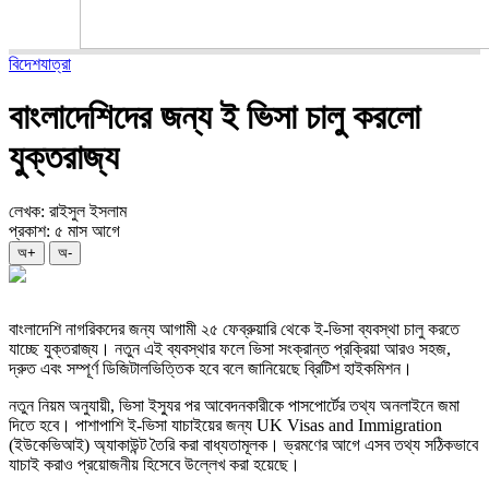
বিদেশযাত্রা
বাংলাদেশিদের জন্য ই ভিসা চালু করলো
যুক্তরাজ্য
লেখক: রাইসুল ইসলাম
প্রকাশ: ৫ মাস আগে
অ+
অ-
বাংলাদেশি নাগরিকদের জন্য আগামী ২৫ ফেব্রুয়ারি থেকে ই-ভিসা ব্যবস্থা চালু করতে
যাচ্ছে যুক্তরাজ্য। নতুন এই ব্যবস্থার ফলে ভিসা সংক্রান্ত প্রক্রিয়া আরও সহজ,
দ্রুত এবং সম্পূর্ণ ডিজিটালভিত্তিক হবে বলে জানিয়েছে ব্রিটিশ হাইকমিশন।
নতুন নিয়ম অনুযায়ী, ভিসা ইস্যুর পর আবেদনকারীকে পাসপোর্টের তথ্য অনলাইনে জমা
দিতে হবে। পাশাপাশি ই-ভিসা যাচাইয়ের জন্য UK Visas and Immigration
(ইউকেভিআই) অ্যাকাউন্ট তৈরি করা বাধ্যতামূলক। ভ্রমণের আগে এসব তথ্য সঠিকভাবে
যাচাই করাও প্রয়োজনীয় হিসেবে উল্লেখ করা হয়েছে।