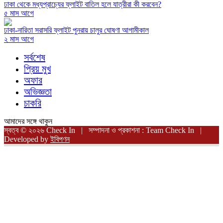
ঢাকা থেকে মধ্যপ্রাচ্যের ফ্লাইট বাতিল হলে যাত্রীরা কী করবেন?
৫ মাস আগে
ঢাকা-নারিতা সরাসরি ফ্লাইট পুনরায় চালুর ঘোষণা আগামীকাল
২ মাস আগে
সর্বশেষ
প্রিয় মুখ
অফার
অভিজ্ঞতা
চাকরি
আমাদের সঙ্গে থাকুন
স্বত্ব © ২০২৬ Check In | সম্পাদনা ও প্রকাশনা : Team Check In |
Developed by
ইবিপণন