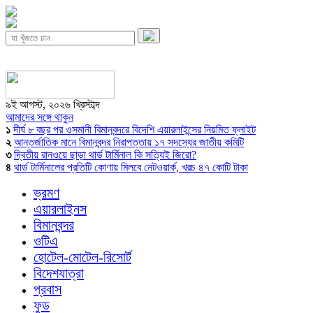
৯ই আগস্ট, ২০২৬ খ্রিস্টাব্দ
আমাদের সঙ্গে থাকুন
১
দীর্ঘ ৮ বছর পর ওসমানী বিমানবন্দরে বিদেশি এয়ারলাইন্সের নিয়মিত ফ্লাইট
২
আন্তর্জাতিক মানে বিমানবন্দর নিরাপত্তায় ১৭ সদস্যের জাতীয় কমিটি
৩
দ্বিতীয় রানওয়ে ছাড়া থার্ড টার্মিনাল কি সত্যিই জিরো?
৪
থার্ড টার্মিনালের প্রতিটি কোণায় মিলবে নেটওয়ার্ক, খরচ ৪৭ কোটি টাকা
ভ্রমণ
এয়ারলাইনস
বিমানবন্দর
ওটিএ
হোটেল-মোটেল-রিসোর্ট
বিদেশযাত্রা
প্রবাস
ফুড