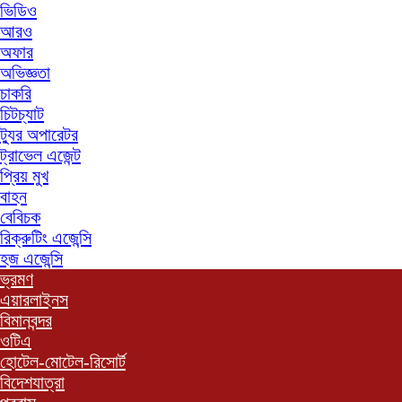
ভিডিও
আরও
অফার
অভিজ্ঞতা
চাকরি
চিটচ্যাট
ট্যুর অপারেটর
ট্রাভেল এজেন্ট
প্রিয় মুখ
বাহন
বেবিচক
রিক্রুটিং এজেন্সি
হজ এজেন্সি
ভ্রমণ
এয়ারলাইনস
বিমানবন্দর
ওটিএ
হোটেল-মোটেল-রিসোর্ট
বিদেশযাত্রা