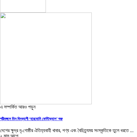
এ সম্পর্কিত আরও পড়ুন
শ্রীমঙ্গলে তিন দিনব্যাপী ‘হারমোনি ফেস্টিভ্যাল’ শুরু
দেশের ক্ষুদ্র নৃ-গোষ্ঠীর ঐতিহ্যবাহী খাবার, পণ্য এবং বৈচিত্র্যময় সংস্কৃতিকে তুলে ধরতে ...
২ মাস আগে