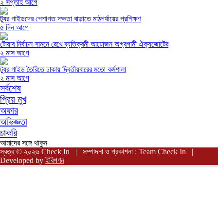
২ সপ্তাহ আগে
ট্যুর গাইডদের পেশাগত দক্ষতা বাড়াতে মাঠপর্যায়ের প্রশিক্ষণ
৫ দিন আগে
টোয়াব নির্বাচন সামনে রেখে ব্যতিক্রমী আয়োজন অগ্রগামী ঐক্যজোটের
২ মাস আগে
ট্যুর গাইড তৈরিতে ঢাকায় দ্বিতীয়বারের মতো কর্মশালা
২ মাস আগে
সর্বশেষ
প্রিয় মুখ
অফার
অভিজ্ঞতা
চাকরি
আমাদের সঙ্গে থাকুন
স্বত্ব © ২০২৬ Check In | সম্পাদনা ও প্রকাশনা : Team Check In |
Developed by
ইবিপণন