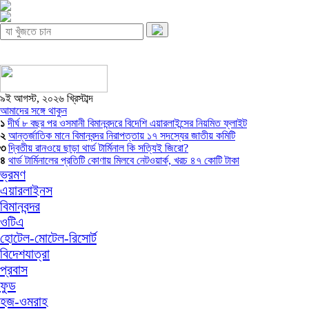
৯ই আগস্ট, ২০২৬ খ্রিস্টাব্দ
আমাদের সঙ্গে থাকুন
১
দীর্ঘ ৮ বছর পর ওসমানী বিমানবন্দরে বিদেশি এয়ারলাইন্সের নিয়মিত ফ্লাইট
২
আন্তর্জাতিক মানে বিমানবন্দর নিরাপত্তায় ১৭ সদস্যের জাতীয় কমিটি
৩
দ্বিতীয় রানওয়ে ছাড়া থার্ড টার্মিনাল কি সত্যিই জিরো?
৪
থার্ড টার্মিনালের প্রতিটি কোণায় মিলবে নেটওয়ার্ক, খরচ ৪৭ কোটি টাকা
ভ্রমণ
এয়ারলাইনস
বিমানবন্দর
ওটিএ
হোটেল-মোটেল-রিসোর্ট
বিদেশযাত্রা
প্রবাস
ফুড
হজ-ওমরাহ