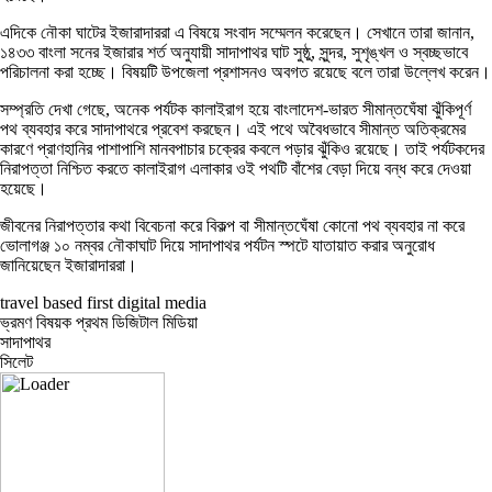
এদিকে নৌকা ঘাটের ইজারাদাররা এ বিষয়ে সংবাদ সম্মেলন করেছেন। সেখানে তারা জানান,
১৪৩৩ বাংলা সনের ইজারার শর্ত অনুযায়ী সাদাপাথর ঘাট সুষ্ঠু, সুন্দর, সুশৃঙ্খল ও স্বচ্ছভাবে
পরিচালনা করা হচ্ছে। বিষয়টি উপজেলা প্রশাসনও অবগত রয়েছে বলে তারা উল্লেখ করেন।
সম্প্রতি দেখা গেছে, অনেক পর্যটক কালাইরাগ হয়ে বাংলাদেশ-ভারত সীমান্তঘেঁষা ঝুঁকিপূর্ণ
পথ ব্যবহার করে সাদাপাথরে প্রবেশ করছেন। এই পথে অবৈধভাবে সীমান্ত অতিক্রমের
কারণে প্রাণহানির পাশাপাশি মানবপাচার চক্রের কবলে পড়ার ঝুঁকিও রয়েছে। তাই পর্যটকদের
নিরাপত্তা নিশ্চিত করতে কালাইরাগ এলাকার ওই পথটি বাঁশের বেড়া দিয়ে বন্ধ করে দেওয়া
হয়েছে।
জীবনের নিরাপত্তার কথা বিবেচনা করে বিকল্প বা সীমান্তঘেঁষা কোনো পথ ব্যবহার না করে
ভোলাগঞ্জ ১০ নম্বর নৌকাঘাট দিয়ে সাদাপাথর পর্যটন স্পটে যাতায়াত করার অনুরোধ
জানিয়েছেন ইজারাদাররা।
travel based first digital media
ভ্রমণ বিষয়ক প্রথম ডিজিটাল মিডিয়া
সাদাপাথর
সিলেট