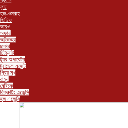
প্রবাস
ফুড
হজ-ওমরাহ
ভিডিও
আরও
অফার
অভিজ্ঞতা
চাকরি
চিটচ্যাট
ট্যুর অপারেটর
ট্রাভেল এজেন্ট
প্রিয় মুখ
বাহন
বেবিচক
রিক্রুটিং এজেন্সি
হজ এজেন্সি