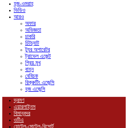
হজ-ওমরাহ
ভিডিও
আরও
অফার
অভিজ্ঞতা
চাকরি
চিটচ্যাট
ট্যুর অপারেটর
ট্রাভেল এজেন্ট
প্রিয় মুখ
বাহন
বেবিচক
রিক্রুটিং এজেন্সি
হজ এজেন্সি
ভ্রমণ
এয়ারলাইনস
বিমানবন্দর
ওটিএ
হোটেল-মোটেল-রিসোর্ট