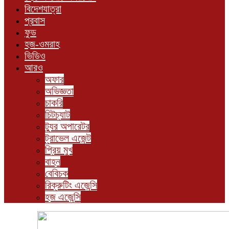
বিদেশযাত্রা
প্রবাস
ফুড
হজ-ওমরাহ
ভিডিও
আরও
অফার
অভিজ্ঞতা
চাকরি
চিটচ্যাট
ট্যুর অপারেটর
ট্রাভেল এজেন্ট
প্রিয় মুখ
বাহন
বেবিচক
রিক্রুটিং এজেন্সি
হজ এজেন্সি