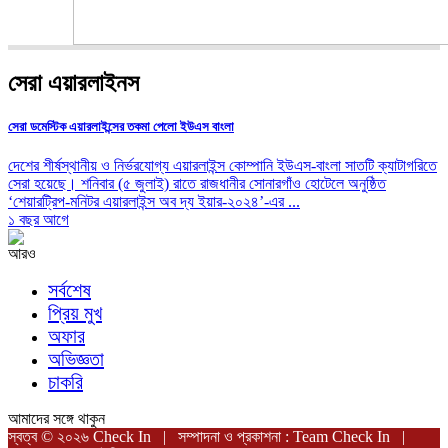
সেরা এয়ারলাইনস
সেরা ডমেস্টিক এয়ারলাইন্সের তকমা পেলো ইউএস বাংলা
দেশের শীর্ষস্থানীয় ও নির্ভরযোগ্য এয়ারলাইন্স কোম্পানি ইউএস-বাংলা সাতটি ক্যাটাগরিতে
সেরা হয়েছে। শনিবার (৫ জুলাই) রাতে রাজধানীর সোনারগাঁও হোটেলে অনুষ্ঠিত
‘শেয়ারট্রিপ-মনিটর এয়ারলাইন্স অব দ্য ইয়ার-২০২৪’-এর ...
১ বছর আগে
আরও
সর্বশেষ
প্রিয় মুখ
অফার
অভিজ্ঞতা
চাকরি
আমাদের সঙ্গে থাকুন
স্বত্ব © ২০২৬ Check In | সম্পাদনা ও প্রকাশনা : Team Check In |