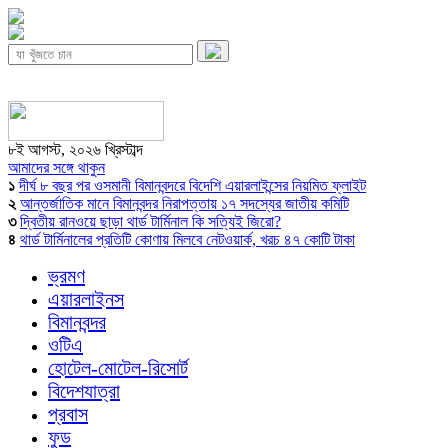
৮ই আগস্ট, ২০২৬ খ্রিস্টাব্দ
আমাদের সঙ্গে থাকুন
১
দীর্ঘ ৮ বছর পর ওসমানী বিমানবন্দরে বিদেশি এয়ারলাইন্সের নিয়মিত ফ্লাইট
২
আন্তর্জাতিক মানে বিমানবন্দর নিরাপত্তায় ১৭ সদস্যের জাতীয় কমিটি
৩
দ্বিতীয় রানওয়ে ছাড়া থার্ড টার্মিনাল কি সত্যিই জিরো?
৪
থার্ড টার্মিনালের প্রতিটি কোণায় মিলবে নেটওয়ার্ক, খরচ ৪৭ কোটি টাকা
ভ্রমণ
এয়ারলাইনস
বিমানবন্দর
ওটিএ
হোটেল-মোটেল-রিসোর্ট
বিদেশযাত্রা
প্রবাস
ফুড