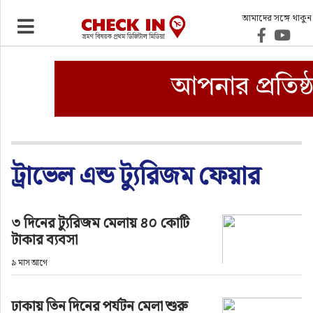
আমাদের সঙ্গে থাকুন
ভ্রমণ
এয়ারলাইনস
বিমানবন্দর
ওটিএ
ট্রাভেল এন্ড ট্যুরিজম ফেয়ার
হোটেল-মোটেল-রিসোর্ট
৩ দিনের ট্যুরিজম মেলায় ৪০ কোটি
টাকার ব্যবসা
বিদেশযাত্রা
৯ মাস আগে
প্রবাস
ঢাকায় তিন দিনের পর্যটন মেলা শুরু