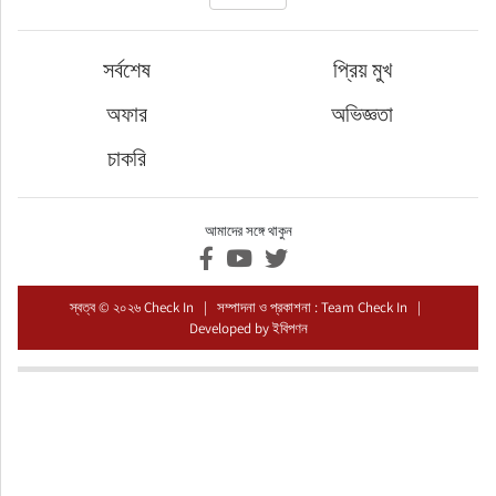
ফুড
সর্বশেষ
প্রিয় মুখ
হজ-ওমরাহ
অফার
অভিজ্ঞতা
ভিডিও
চাকরি
আরও
আমাদের সঙ্গে থাকুন
স্বত্ব © ২০২৬ Check In | সম্পাদনা ও প্রকাশনা : Team Check In |
Developed by
ইবিপণন