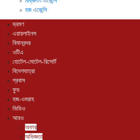
রিক্রুটিং এজেন্সি
হজ এজেন্সি
ভ্রমণ
এয়ারলাইনস
বিমানবন্দর
ওটিএ
হোটেল-মোটেল-রিসোর্ট
বিদেশযাত্রা
প্রবাস
ফুড
হজ-ওমরাহ
ভিডিও
আরও
অফার
অভিজ্ঞতা