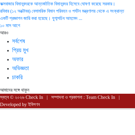
কক্সবাজার বিমানবন্দরকে আন্তর্জাতিক বিমানবন্দর হিসেবে ঘোষণা করেছে সরকার।
রবিবার (১২ অক্টোবর) বেসামরিক বিমান পরিবহন ও পর্যটন মন্ত্রণালয় থেকে এ সংক্রান্ত
একটি প্রজ্ঞাপন জারি করা হয়েছে। যুগ্মসচিব আহমেদ ...
১০ মাস আগে
আরও
সর্বশেষ
প্রিয় মুখ
অফার
অভিজ্ঞতা
চাকরি
আমাদের সঙ্গে থাকুন
স্বত্ব © ২০২৬ Check In | সম্পাদনা ও প্রকাশনা : Team Check In |
Developed by
ইবিপণন