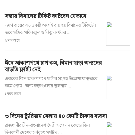
সস্তায় বিমানের টিকিট কাটবেন যেভাবে
ভ্রমণ ব্যয়ের বড় একটি অংশই ব্যয় হয় বিমানের টিকিটে।
তবে সঠিক পরিকল্পনা ও কিছু কার্যকর ...
৫ মাস আগে
ঈদে আকাশপথে চাপ কম, বিমান ছাড়া অন্যদের
বাড়তি ফ্লাইট নেই
এবারের ঈদে আকাশপথে যাত্রীর সংখ্যা উল্লেখযোগ্যভাবে
কমে গেছে। অন্য বছরগুলোর তুলনায় ...
১ বছর আগে
৩ দিনের ট্যুরিজম মেলায় ৪০ কোটি টাকার ব্যবসা
রাজধানীর চীন-বাংলাদেশ মৈত্রী সম্মেলন কেন্দ্রে তিন
দিনব্যাপী দেশের সর্ববৃহৎ পর্যটন ...