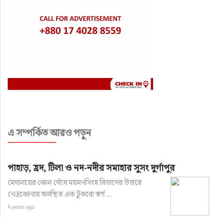
এ সম্পর্কিত আরও পড়ুন
পাহাড়, হ্রদ, টিলা ও নদ-নদীর সমাহার সুসং দুর্গাপুর
মেঘালয়ের কোল ঘেঁষে ময়মনসিংহ বিভাগের উত্তরে
নেত্রকোনায় অবস্থিত এক টুকরো স্বর্গ ...
২ years ago