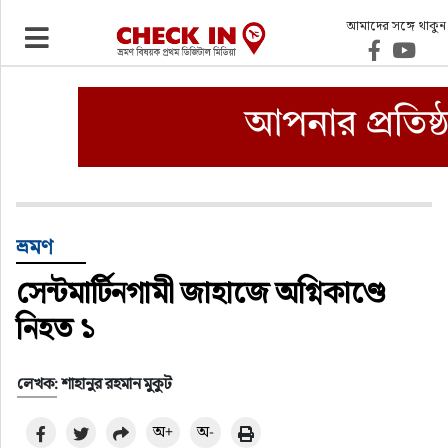
আমাদের সঙ্গে থাকুন
ভ্রমণ
এয়ারলাইনস
বিমানবন্দর
ওটিএ
ভ্রমণ
সেন্টমার্টিনগামী জাহাজে অগ্নিকাণ্ডে
হোটেল-মোটেল-রিসোর্ট
নিহত ১
বিদেশযাত্রা
লেখক: শাহানুর রহমান মুকুট
প্রবাস
অ+
অ-