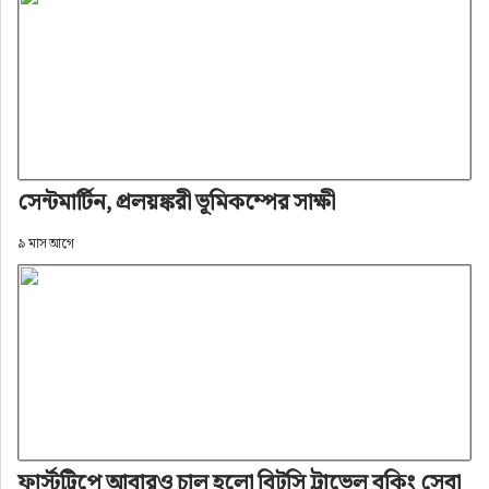
সেন্টমার্টিন, প্রলয়ঙ্করী ভূমিকম্পের সাক্ষী
৯ মাস আগে
ফার্স্টট্রিপে আবারও চালু হলো বিটুসি ট্রাভেল বুকিং সেবা