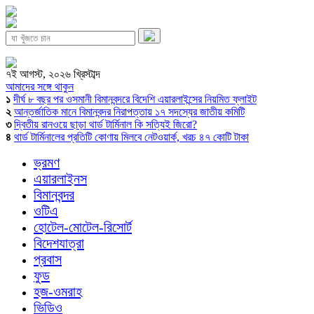
৭ই আগস্ট, ২০২৬ খ্রিস্টাব্দ
আমাদের সঙ্গে থাকুন
১
দীর্ঘ ৮ বছর পর ওসমানী বিমানবন্দরে বিদেশি এয়ারলাইন্সের নিয়মিত ফ্লাইট
২
আন্তর্জাতিক মানে বিমানবন্দর নিরাপত্তায় ১৭ সদস্যের জাতীয় কমিটি
৩
দ্বিতীয় রানওয়ে ছাড়া থার্ড টার্মিনাল কি সত্যিই জিরো?
৪
থার্ড টার্মিনালের প্রতিটি কোণায় মিলবে নেটওয়ার্ক, খরচ ৪৭ কোটি টাকা
ভ্রমণ
এয়ারলাইনস
বিমানবন্দর
ওটিএ
হোটেল-মোটেল-রিসোর্ট
বিদেশযাত্রা
প্রবাস
ফুড
হজ-ওমরাহ
ভিডিও