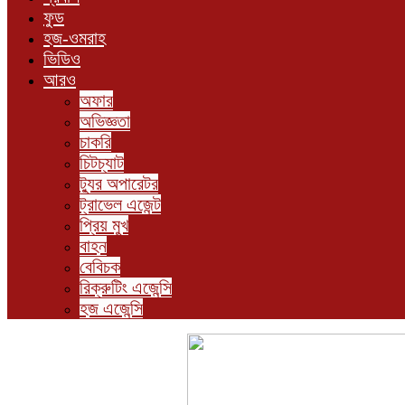
ফুড
হজ-ওমরাহ
ভিডিও
আরও
অফার
অভিজ্ঞতা
চাকরি
চিটচ্যাট
ট্যুর অপারেটর
ট্রাভেল এজেন্ট
প্রিয় মুখ
বাহন
বেবিচক
রিক্রুটিং এজেন্সি
হজ এজেন্সি