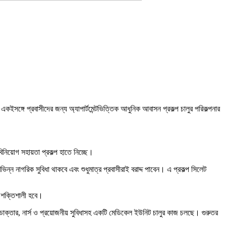
একইসঙ্গে প্রবাসীদের জন্য অ্যাপার্টমেন্টভিত্তিক আধুনিক আবাসন প্রকল্প চালুর পরিকল্পনার
বিনিয়োগ সহায়তা প্রকল্প হাতে নিচ্ছে।
ন নাগরিক সুবিধা থাকবে এবং শুধুমাত্র প্রবাসীরাই বরাদ্দ পাবেন। এ প্রকল্প সিলেট
ও শক্তিশালী হবে।
রতে ডাক্তার, নার্স ও প্রয়োজনীয় সুবিধাসহ একটি মেডিকেল ইউনিট চালুর কাজ চলছে। গুরুতর