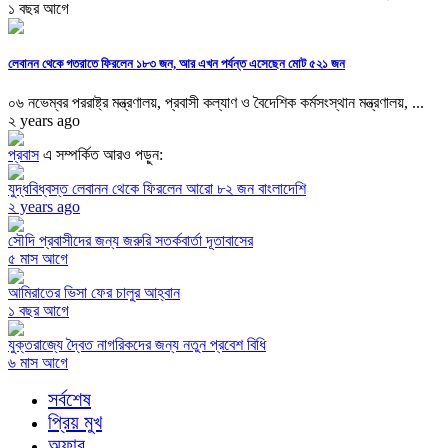
১ বছর আগে
লেবানন থেকে গতরাতে ফিরলেন ১৮৩ জন, আর এখন পর্যন্ত এসেছেন মোট ৫২১ জন
০৬ নভেম্বর পররাষ্ট্র মন্ত্রণালয়, প্রবাসী কল্যাণ ও বৈদেশিক কর্মসংস্থান মন্ত্রণালয়, ...
২ years ago
প্রবাস
এ সম্পর্কিত আরও পড়ুন:
যুদ্ধবিধ্বস্ত লেবানন থেকে ফিরলেন আরো ৮২ জন বাংলাদেশি
২ years ago
সৌদি প্রবাসীদের জন্য জরুরি সতর্কবার্তা দূতাবাসের
৫ মাস আগে
আমিরাতের ভিসা ফের চালুর আহ্বান
১ বছর আগে
যুক্তরাজ্যে দ্বৈত নাগরিকদের জন্য নতুন প্রবেশ বিধি
৬ মাস আগে
সর্বশেষ
প্রিয় মুখ
অফার