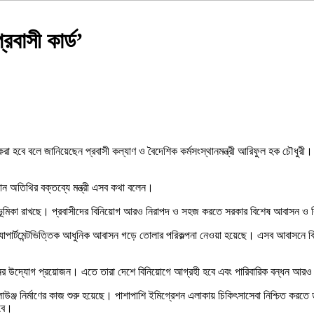
রবাসী কার্ড’
 করা হবে বলে জানিয়েছেন প্রবাসী কল্যাণ ও বৈদেশিক কর্মসংস্থানমন্ত্রী আরিফুল হক চৌধুরী। 
্রধান অতিথির বক্তব্যে মন্ত্রী এসব কথা বলেন।
্বপূর্ণ ভূমিকা রাখছে। প্রবাসীদের বিনিয়োগ আরও নিরাপদ ও সহজ করতে সরকার বিশেষ আবাসন ও 
যাপার্টমেন্টভিত্তিক আধুনিক আবাসন গড়ে তোলার পরিকল্পনা নেওয়া হয়েছে। এসব আবাসনে বিভিন্
 ধরনের উদ্যোগ প্রয়োজন। এতে তারা দেশে বিনিয়োগে আগ্রহী হবে এবং পারিবারিক বন্ধন আর
দা লাউঞ্জ নির্মাণের কাজ শুরু হয়েছে। পাশাপাশি ইমিগ্রেশন এলাকায় চিকিৎসাসেবা নিশ্চিত ক
হবে।