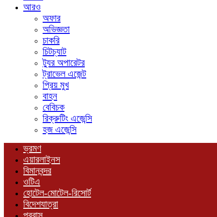
আরও
অফার
অভিজ্ঞতা
চাকরি
চিটচ্যাট
ট্যুর অপারেটর
ট্রাভেল এজেন্ট
প্রিয় মুখ
বাহন
বেবিচক
রিক্রুটিং এজেন্সি
হজ এজেন্সি
ভ্রমণ
এয়ারলাইনস
বিমানবন্দর
ওটিএ
হোটেল-মোটেল-রিসোর্ট
বিদেশযাত্রা
প্রবাস