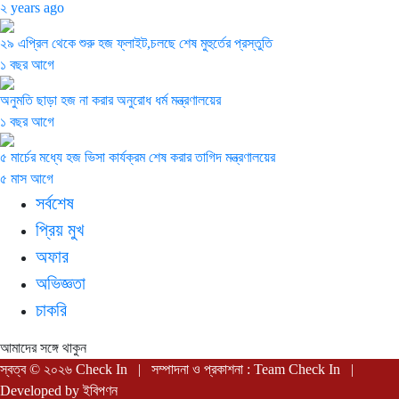
২ years ago
২৯ এপ্রিল থেকে শুরু হজ ফ্লাইট,চলছে শেষ মুহুর্তের প্রস্তুতি
১ বছর আগে
অনুমতি ছাড়া হজ না করার অনুরোধ ধর্ম মন্ত্রণালয়ের
১ বছর আগে
৫ মার্চের মধ্যে হজ ভিসা কার্যক্রম শেষ করার তাগিদ মন্ত্রণালয়ের
৫ মাস আগে
সর্বশেষ
প্রিয় মুখ
অফার
অভিজ্ঞতা
চাকরি
আমাদের সঙ্গে থাকুন
স্বত্ব © ২০২৬ Check In | সম্পাদনা ও প্রকাশনা : Team Check In |
Developed by
ইবিপণন