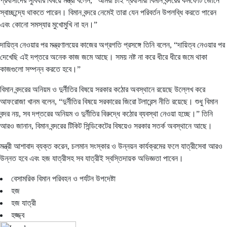
প্রবাসীদের সুবিধার বিষয়ে মন্ত্রী বলেন, “আমরা চাই প্রবাসীরা বিমান বন্দরের কমফোর্ট জোনে
স্বাচ্ছন্দ্যে থাকতে পারেন। বিমান বন্দরে নেমেই তারা যেন পরিবর্তন উপলব্ধি করতে পারেন
এবং কোনো সমস্যার মুখোমুখি না হন।”
দায়িত্ব নেওয়ার পর মন্ত্রণালয়ের কাজের অগ্রগতি প্রসঙ্গে তিনি বলেন, “দায়িত্ব নেওয়ার পর
দেখেছি এই দপ্তরে অনেক কাজ জমে আছে। সময় নষ্ট না করে ধীরে ধীরে জমে থাকা
কাজগুলো সম্পন্ন করতে হবে।”
বিমান বন্দরের অনিয়ম ও দুর্নীতির বিষয়ে সরকার কঠোর অবস্থানে রয়েছে উল্লেখ করে
আফরোজা খানম বলেন, “দুর্নীতির বিষয়ে সরকারের জিরো টলারেন্স নীতি রয়েছে। শুধু বিমান
বন্দর নয়, সব দপ্তরের অনিয়ম ও দুর্নীতির বিরুদ্ধে কঠোর ব্যবস্থা নেওয়া হচ্ছে।” তিনি
আরও জানান, বিমান বন্দরের টিকিট সিন্ডিকেটের বিষয়েও সরকার সতর্ক অবস্থানে আছে।
মন্ত্রী আশাবাদ ব্যক্ত করেন, চলমান সংস্কার ও উন্নয়ন কার্যক্রমের ফলে যাত্রীসেবা আরও
উন্নত হবে এবং হজ যাত্রীসহ সব যাত্রীই স্বস্তিদায়ক অভিজ্ঞতা পাবেন।
বেসামরিক বিমান পরিবহন ও পর্যটন উপদেষ্টা
হজ
হজ যাত্রী
হজ্জ্ব