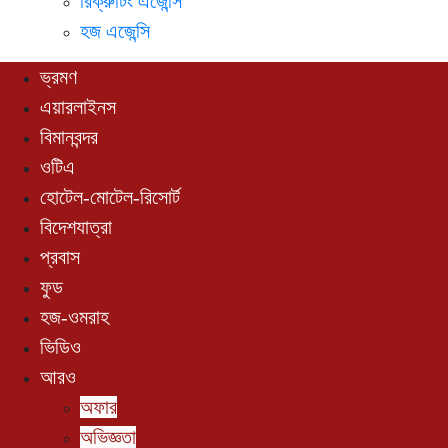
রিক্রুটিং এজেন্সি
হজ এজেন্সি
ভ্রমণ
এয়ারলাইনস
বিমানবন্দর
ওটিএ
হোটেল-মোটেল-রিসোর্ট
বিদেশযাত্রা
প্রবাস
ফুড
হজ-ওমরাহ
ভিডিও
আরও
অফার
অভিজ্ঞতা