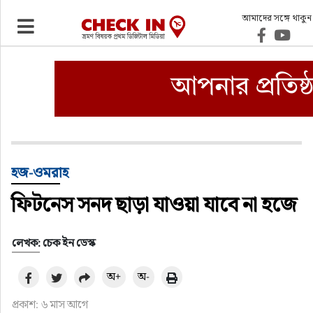
আমাদের সঙ্গে থাকুন
ভ্রমণ
এয়ারলাইনস
বিমানবন্দর
ওটিএ
হজ-ওমরাহ
ফিটনেস সনদ ছাড়া যাওয়া যাবে না হজে
হোটেল-মোটেল-রিসোর্ট
বিদেশযাত্রা
লেখক: চেক ইন ডেস্ক
অ+
অ-
প্রবাস
প্রকাশ: ৬ মাস আগে