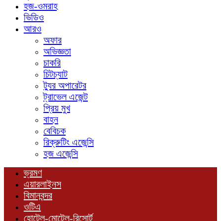
হজ-ওমরাহ
ভিডিও
আরও
অফার
অভিজ্ঞতা
চাকরি
চিটচ্যাট
ট্যুর অপারেটর
ট্রাভেল এজেন্ট
প্রিয় মুখ
বাহন
বেবিচক
রিক্রুটিং এজেন্সি
হজ এজেন্সি
ভ্রমণ
এয়ারলাইনস
বিমানবন্দর
ওটিএ
হোটেল-মোটেল-রিসোর্ট