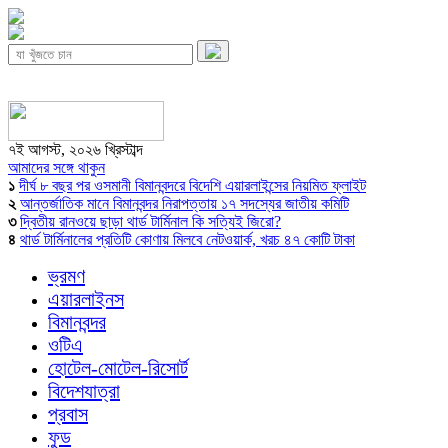
৭ই আগস্ট, ২০২৬ খ্রিস্টাব্দ
আমাদের সঙ্গে থাকুন
১
দীর্ঘ ৮ বছর পর ওসমানী বিমানবন্দরে বিদেশি এয়ারলাইন্সের নিয়মিত ফ্লাইট
২
আন্তর্জাতিক মানে বিমানবন্দর নিরাপত্তায় ১৭ সদস্যের জাতীয় কমিটি
৩
দ্বিতীয় রানওয়ে ছাড়া থার্ড টার্মিনাল কি সত্যিই জিরো?
৪
থার্ড টার্মিনালের প্রতিটি কোণায় মিলবে নেটওয়ার্ক, খরচ ৪৭ কোটি টাকা
ভ্রমণ
এয়ারলাইনস
বিমানবন্দর
ওটিএ
হোটেল-মোটেল-রিসোর্ট
বিদেশযাত্রা
প্রবাস
ফুড