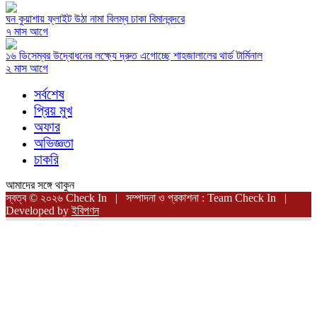
ঘন কুয়াশায় ফ্লাইট উঠা নামা বিলম্ব ঢাকা বিমানবন্দরে
৭ মাস আগে
১৬ ডিসেম্বর উদ্বোধনের লক্ষ্যে দ্রুত এগোচ্ছে শাহজালালের থার্ড টার্মিনাল
২ মাস আগে
সর্বশেষ
প্রিয় মুখ
অফার
অভিজ্ঞতা
চাকরি
আমাদের সঙ্গে থাকুন
স্বত্ব © ২০২৬ Check In | সম্পাদনা ও প্রকাশনা : Team Check In |
Developed by
ইবিপণন