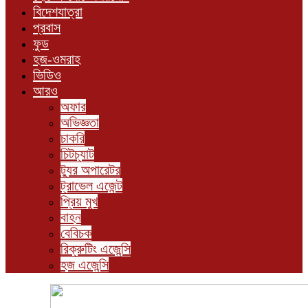
বিদেশযাত্রা
প্রবাস
ফুড
হজ-ওমরাহ
ভিডিও
আরও
অফার
অভিজ্ঞতা
চাকরি
চিটচ্যাট
ট্যুর অপারেটর
ট্রাভেল এজেন্ট
প্রিয় মুখ
বাহন
বেবিচক
রিক্রুটিং এজেন্সি
হজ এজেন্সি