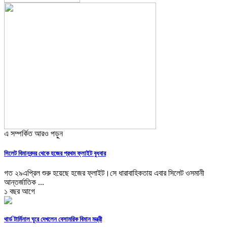
এ সম্পর্কিত আরও পড়ুন
সিলেট বিমানবন্দর থেকে হজের প্রথম ফ্লাইট বুধবার
গত ২৯এপ্রিল শুরু হয়েছে হজের ফ্লাইট।সে ধারাবাহিকতায় এবার সিলেট ওসমানী
আন্তর্জাতিক ...
১ বছর আগে
থার্ড টার্মিনাল ঘুরে দেখলেন বেসামরিক বিমান মন্ত্রী