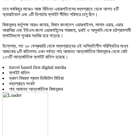
তবে সবকিছুর মাঝেও আজ বিভিন্ন এয়ারলাইনসের মধ্যপ্রাচ্য থেকে আগত ৪টি
অ্যারাইভাল এবং ৩টি ডিপার্চার ফ্লাইট সীমিত পরিসরে চালু ছিল।
বিমানবন্দর কর্তৃপক্ষ আরও জানায়, বিমান বাংলাদেশ এয়ারলাইনস, সালাম এয়ার, এয়ার
আরাবিয়া এবং ইউএস-বাংলা এয়ারলাইন্সের শারজাহ, দুবাই ও আবুধাবি থেকে চট্টগ্রামগামী
ফ্লাইটগুলো পুনরায় স্থবির হয়ে পড়েছে।
উল্লেখ্য, গত ২৮ ফেব্রুয়ারি থেকে মধ্যপ্রাচ্যের এই অস্থিতিশীল পরিস্থিতির মধ্যে
আজকের ৯টি বাতিলসহ এখন পর্যন্ত শাহ আমানত আন্তর্জাতিক বিমানবন্দর থেকে মোট
১৩৭টি আন্তর্জাতিক ফ্লাইট বাতিল হয়েছে।
travel based first digital media
ফ্লাইট বাতিল
ভ্রমণ বিষয়ক প্রথম ডিজিটাল মিডিয়া
মধ্যপ্রাচ্য সংকট
শাহ আমানত আন্তর্জাতিক বিমানবন্দর