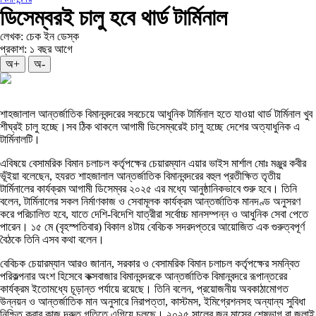
ডিসেম্বরই চালু হবে থার্ড টার্মিনাল
লেখক: চেক ইন ডেস্ক
প্রকাশ: ১ বছর আগে
অ+
অ-
শাহজালাল আন্তর্জাতিক বিমানবন্দরের সবচেয়ে আধুনিক টার্মিনাল হতে যাওয়া থার্ড টার্মিনাল খুব
শীঘ্রই চালু হচ্ছে।সব ঠিক থাকলে আগামী ডিসেম্বরেই চালু হচ্ছে দেশের অত্যাধুনিক এ
টার্মিনালটি।
এবিষয়ে বেসামরিক বিমান চলাচল কর্তৃপক্ষের চেয়ারম্যান এয়ার ভাইস মার্শাল মোঃ মঞ্জুর কবীর
ভূঁইয়া বলেছেন, হযরত শাহজালাল আন্তর্জাতিক বিমানবন্দরের বহুল প্রতীক্ষিত তৃতীয়
টার্মিনালের কার্যক্রম আগামী ডিসেম্বর ২০২৫ এর মধ্যে আনুষ্ঠানিকভাবে শুরু হবে। তিনি
বলেন, টার্মিনালের সকল নির্মাণকাজ ও সেবামূলক কার্যক্রম আন্তর্জাতিক মানদণ্ড অনুসরণ
করে পরিচালিত হবে, যাতে দেশি-বিদেশি যাত্রীরা সর্বোচ্চ মানসম্পন্ন ও আধুনিক সেবা পেতে
পারেন। ১৫ মে (বৃহস্পতিবার) বিকাল ৪টায় বেবিচক সদরদপ্তরে আয়োজিত এক গুরুত্বপূর্ণ
বৈঠকে তিনি এসব কথা বলেন।
বেবিচক চেয়ারম্যান আরও জানান, সরকার ও বেসামরিক বিমান চলাচল কর্তৃপক্ষের সমন্বিত
পরিকল্পনার অংশ হিসেবে কক্সবাজার বিমানবন্দরকে আন্তর্জাতিক বিমানবন্দরে রূপান্তরের
কার্যক্রম ইতোমধ্যে চূড়ান্ত পর্যায়ে রয়েছে। তিনি বলেন, প্রয়োজনীয় অবকাঠামোগত
উন্নয়ন ও আন্তর্জাতিক মান অনুসারে নিরাপত্তা, কাস্টমস, ইমিগ্রেশনসহ অন্যান্য সুবিধা
নিশ্চিত করার কাজ দ্রুত গতিতে এগিয়ে চলছে। ২০২৫ সালের জুন মাসের শেষভাগ বা জুলাই