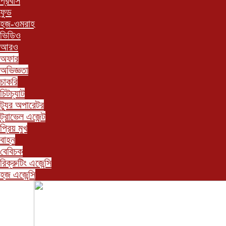
প্রবাস
ফুড
হজ-ওমরাহ
ভিডিও
আরও
অফার
অভিজ্ঞতা
চাকরি
চিটচ্যাট
ট্যুর অপারেটর
ট্রাভেল এজেন্ট
প্রিয় মুখ
বাহন
বেবিচক
রিক্রুটিং এজেন্সি
হজ এজেন্সি