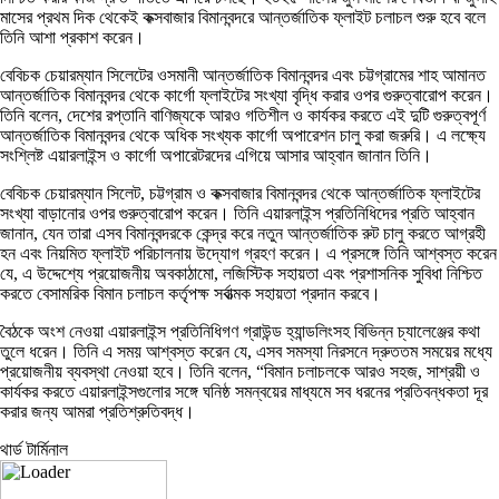
মাসের প্রথম দিক থেকেই কক্সবাজার বিমানবন্দরে আন্তর্জাতিক ফ্লাইট চলাচল শুরু হবে বলে
তিনি আশা প্রকাশ করেন।
বেবিচক চেয়ারম্যান সিলেটের ওসমানী আন্তর্জাতিক বিমানবন্দর এবং চট্টগ্রামের শাহ আমানত
আন্তর্জাতিক বিমানবন্দর থেকে কার্গো ফ্লাইটের সংখ্যা বৃদ্ধি করার ওপর গুরুত্বারোপ করেন।
তিনি বলেন, দেশের রপ্তানি বাণিজ্যকে আরও গতিশীল ও কার্যকর করতে এই দুটি গুরুত্বপূর্ণ
আন্তর্জাতিক বিমানবন্দর থেকে অধিক সংখ্যক কার্গো অপারেশন চালু করা জরুরি। এ লক্ষ্যে
সংশ্লিষ্ট এয়ারলাইন্স ও কার্গো অপারেটরদের এগিয়ে আসার আহ্বান জানান তিনি।
বেবিচক চেয়ারম্যান সিলেট, চট্টগ্রাম ও কক্সবাজার বিমানবন্দর থেকে আন্তর্জাতিক ফ্লাইটের
সংখ্যা বাড়ানোর ওপর গুরুত্বারোপ করেন। তিনি এয়ারলাইন্স প্রতিনিধিদের প্রতি আহ্বান
জানান, যেন তারা এসব বিমানবন্দরকে কেন্দ্র করে নতুন আন্তর্জাতিক রুট চালু করতে আগ্রহী
হন এবং নিয়মিত ফ্লাইট পরিচালনায় উদ্যোগ গ্রহণ করেন। এ প্রসঙ্গে তিনি আশ্বস্ত করেন
যে, এ উদ্দেশ্যে প্রয়োজনীয় অবকাঠামো, লজিস্টিক সহায়তা এবং প্রশাসনিক সুবিধা নিশ্চিত
করতে বেসামরিক বিমান চলাচল কর্তৃপক্ষ সর্বাত্মক সহায়তা প্রদান করবে।
বৈঠকে অংশ নেওয়া এয়ারলাইন্স প্রতিনিধিগণ গ্রাউন্ড হ্যান্ডলিংসহ বিভিন্ন চ্যালেঞ্জের কথা
তুলে ধরেন। তিনি এ সময় আশ্বস্ত করেন যে, এসব সমস্যা নিরসনে দ্রুততম সময়ের মধ্যে
প্রয়োজনীয় ব্যবস্থা নেওয়া হবে। তিনি বলেন, “বিমান চলাচলকে আরও সহজ, সাশ্রয়ী ও
কার্যকর করতে এয়ারলাইন্সগুলোর সঙ্গে ঘনিষ্ঠ সমন্বয়ের মাধ্যমে সব ধরনের প্রতিবন্ধকতা দূর
করার জন্য আমরা প্রতিশ্রুতিবদ্ধ।
থার্ড টার্মিনাল