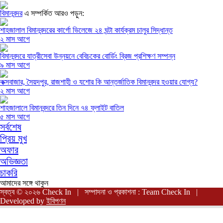
বিমানবন্দর
এ সম্পর্কিত আরও পড়ুন:
শাহজালাল বিমানবন্দরের কার্গো ভিলেজে ২৪ ঘন্টা কার্যক্রম চালুর সিদ্ধান্ত
২ মাস আগে
বিমানবন্দরে যাত্রীসেবা উন্নয়নে বেবিচকের বোর্ডিং ব্রিজ প্রশিক্ষণ সম্পন্ন
৯ মাস আগে
কক্সবাজার, সৈয়দপুর, রাজশাহী ও যশোর কি আন্তর্জাতিক বিমানবন্দর হওয়ার যোগ্য?
২ মাস আগে
শাহজালালে বিমানবন্দরে তিন দিনে ৭৪ ফ্লাইট বাতিল
৫ মাস আগে
সর্বশেষ
প্রিয় মুখ
অফার
অভিজ্ঞতা
চাকরি
আমাদের সঙ্গে থাকুন
স্বত্ব © ২০২৬ Check In | সম্পাদনা ও প্রকাশনা : Team Check In |
Developed by
ইবিপণন