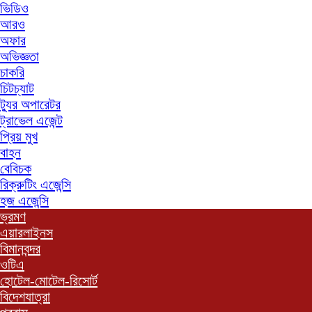
ভিডিও
আরও
অফার
অভিজ্ঞতা
চাকরি
চিটচ্যাট
ট্যুর অপারেটর
ট্রাভেল এজেন্ট
প্রিয় মুখ
বাহন
বেবিচক
রিক্রুটিং এজেন্সি
হজ এজেন্সি
ভ্রমণ
এয়ারলাইনস
বিমানবন্দর
ওটিএ
হোটেল-মোটেল-রিসোর্ট
বিদেশযাত্রা