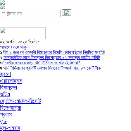
৯ই আগস্ট, ২০২৬ খ্রিস্টাব্দ
আমাদের সঙ্গে থাকুন
১
দীর্ঘ ৮ বছর পর ওসমানী বিমানবন্দরে বিদেশি এয়ারলাইন্সের নিয়মিত ফ্লাইট
২
আন্তর্জাতিক মানে বিমানবন্দর নিরাপত্তায় ১৭ সদস্যের জাতীয় কমিটি
৩
দ্বিতীয় রানওয়ে ছাড়া থার্ড টার্মিনাল কি সত্যিই জিরো?
৪
থার্ড টার্মিনালের প্রতিটি কোণায় মিলবে নেটওয়ার্ক, খরচ ৪৭ কোটি টাকা
ভ্রমণ
এয়ারলাইনস
বিমানবন্দর
ওটিএ
হোটেল-মোটেল-রিসোর্ট
বিদেশযাত্রা
প্রবাস
ফুড
হজ-ওমরাহ