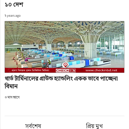
১০ দেশ
২ years ago
থার্ড টার্মিনালের গ্রাউন্ড হ্যান্ডলিং একক ভাবে পাচ্ছেনা
বিমান
৩ মাস আগে
সর্বশেষ
প্রিয় মুখ