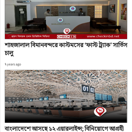
শাহজালাল বিমানবন্দরে কাস্টমসের ‘ফাস্ট ট্র্যাক’ সার্ভিস
চালু
২ years ago
বাংলাদেশে আসছে ১২ এয়ারলাইন্স; বিনিয়োগে আগ্রহী