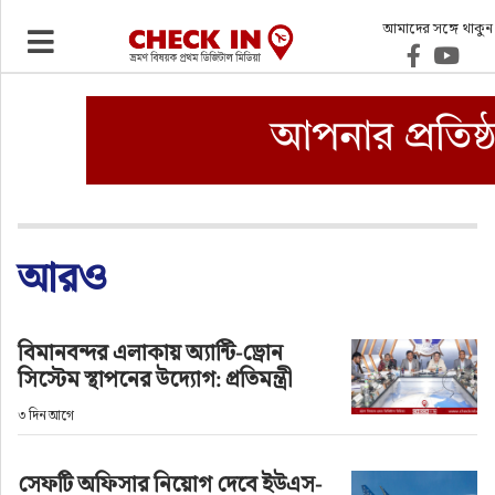
আমাদের সঙ্গে থাকুন
ভ্রমণ
এয়ারলাইনস
বিমানবন্দর
ওটিএ
আরও
হোটেল-মোটেল-রিসোর্ট
বিমানবন্দর এলাকায় অ্যান্টি-ড্রোন
সিস্টেম স্থাপনের উদ্যোগ: প্রতিমন্ত্রী
বিদেশযাত্রা
৩ দিন আগে
প্রবাস
সেফটি অফিসার নিয়োগ দেবে ইউএস-