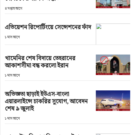
৪ সপ্তাহ আগে
এভিয়েশন রিপোর্টিংয়ে সেন্সেশনের ফাঁদ
১ মাস আগে
খামেনির শেষ বিদায়ে তেহরানের
আকাশসীমা বন্ধ করলো ইরান
১ মাস আগে
অভিজ্ঞতা ছাড়াই ইউএস-বাংলা
এয়ারলাইন্সে চাকরির সুযোগ, আবেদন
শেষ ৯ জুলাই
১ মাস আগে