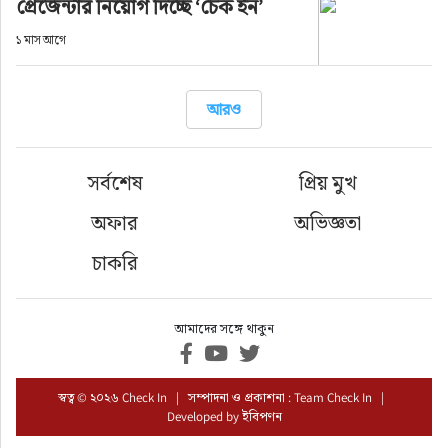
প্রেজেন্টার নিয়োগ দিচ্ছে ‘চেক ইন’
১ মাস আগে
আরও
সর্বশেষ
প্রিয় মুখ
অফার
অভিজ্ঞতা
চাকরি
আমাদের সঙ্গে থাকুন
স্বত্ব © ২০২৬ Check In | সম্পাদনা ও প্রকাশনা : Team Check In |
Developed by
ইবিপণন