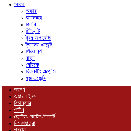
আরও
অফার
অভিজ্ঞতা
চাকরি
চিটচ্যাট
ট্যুর অপারেটর
ট্রাভেল এজেন্ট
প্রিয় মুখ
বাহন
বেবিচক
রিক্রুটিং এজেন্সি
হজ এজেন্সি
ভ্রমণ
এয়ারলাইনস
বিমানবন্দর
ওটিএ
হোটেল-মোটেল-রিসোর্ট
বিদেশযাত্রা
প্রবাস