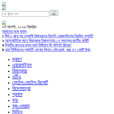
৮ই আগস্ট, ২০২৬ খ্রিস্টাব্দ
আমাদের সঙ্গে থাকুন
১
দীর্ঘ ৮ বছর পর ওসমানী বিমানবন্দরে বিদেশি এয়ারলাইন্সের নিয়মিত ফ্লাইট
২
আন্তর্জাতিক মানে বিমানবন্দর নিরাপত্তায় ১৭ সদস্যের জাতীয় কমিটি
৩
দ্বিতীয় রানওয়ে ছাড়া থার্ড টার্মিনাল কি সত্যিই জিরো?
৪
থার্ড টার্মিনালের প্রতিটি কোণায় মিলবে নেটওয়ার্ক, খরচ ৪৭ কোটি টাকা
ভ্রমণ
এয়ারলাইনস
বিমানবন্দর
ওটিএ
হোটেল-মোটেল-রিসোর্ট
বিদেশযাত্রা
প্রবাস
ফুড
হজ-ওমরাহ
ভিডিও