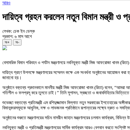
আরও
দায়িত্ব গ্রহন করলেন নতুন বিমান মন্ত্রী ও প্রত
লেখক: চেক ইন ডেস্ক
প্রকাশ: ৬ মাস আগে
অ+
অ-
বেসামরিক বিমান পরিবহন ও পর্যটন মন্ত্রণালয়ে নবনিযুক্ত মন্ত্রী মিজ আফরোজা খানম (রিতা
দায়িত্ব গ্রহণ উপলক্ষে মন্ত্রণালয়ের সম্মেলন কক্ষে এক সংবর্ধনা অনুষ্ঠানের আয়োজন করা হয়।
জানানো হয়।
অনুষ্ঠানে বক্তব্য প্রদানকালে মাননীয় মন্ত্রী মিজ আফরোজা খানম (রিতা) বলেন, “আমরা
গতিশীল ও ফলপ্রসূ করে তুলতে চাই।” তিনি সুশাসন, স্বচ্ছতা ও জবাবদিহিতার ভিত্তিতে
শুভেচ্ছা বক্তব্যে প্রতিমন্ত্রী এম রশিদুজ্জামান মিল্লাত নতুন সরকারের ইশতেহারের অঙ্গীকা
বিমানবন্দরসমূহকে আধুনিক, দক্ষ ও লাভজনক প্রতিষ্ঠানে রূপান্তরের লক্ষ্যে দ্রুত ও সমন্
অনুষ্ঠানের শুরুতে মন্ত্রণালয়ের সচিব নাসরীন জাহান মন্ত্রণালয়ের চলমান কার্যক্রম, বিভিন্
নবনিযুক্ত মন্ত্রী ও প্রতিমন্ত্রী মন্ত্রণালয়ের সার্বিক কার্যক্রম আরও বেগবান করতে সংশ্