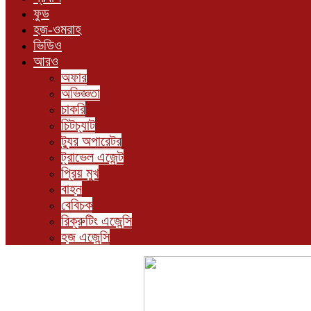
ফুড
হজ-ওমরাহ
ভিডিও
আরও
অফার
অভিজ্ঞতা
চাকরি
চিটচ্যাট
ট্যুর অপারেটর
ট্রাভেল এজেন্ট
প্রিয় মুখ
বাহন
বেবিচক
রিক্রুটিং এজেন্সি
হজ এজেন্সি