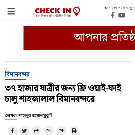
আমাদের সঙ্গে থাকুন
ভ্রমণ
এয়ারলাইনস
বিমানবন্দর
ওটিএ
বিমানবন্দর
৩৭ হাজার যাত্রীর জন্য ফ্রি ওয়াই-ফাই
হোটেল-মোটেল-রিসোর্ট
চালু শাহজালাল বিমানবন্দরে
বিদেশযাত্রা
লেখক: শাহানুর রহমান মুকুট
প্রবাস
অ+
অ-