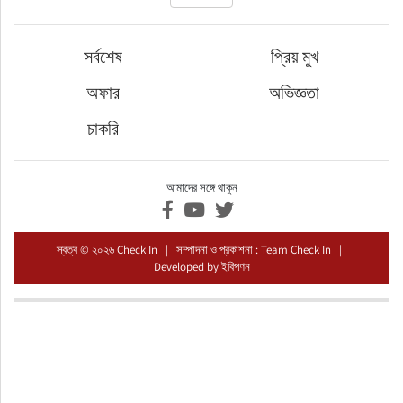
ফুড
সর্বশেষ
প্রিয় মুখ
হজ-ওমরাহ
অফার
অভিজ্ঞতা
ভিডিও
চাকরি
আরও
আমাদের সঙ্গে থাকুন
স্বত্ব © ২০২৬ Check In | সম্পাদনা ও প্রকাশনা : Team Check In |
Developed by
ইবিপণন