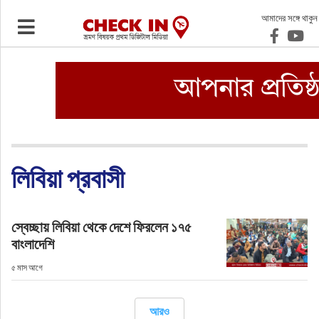
আমাদের সঙ্গে থাকুন
ভ্রমণ
এয়ারলাইনস
বিমানবন্দর
ওটিএ
লিবিয়া প্রবাসী
হোটেল-মোটেল-রিসোর্ট
স্বেচ্ছায় লিবিয়া থেকে দেশে ফিরলেন ১৭৫
বাংলাদেশি
বিদেশযাত্রা
৫ মাস আগে
প্রবাস
আরও