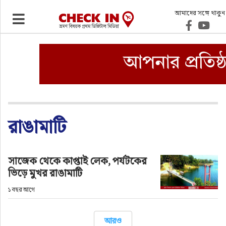
আমাদের সঙ্গে থাকুন
ভ্রমণ
এয়ারলাইনস
বিমানবন্দর
ওটিএ
রাঙামাটি
হোটেল-মোটেল-রিসোর্ট
সাজেক থেকে কাপ্তাই লেক, পর্যটকের
ভিড়ে মুখর রাঙামাটি
বিদেশযাত্রা
১ বছর আগে
প্রবাস
আরও