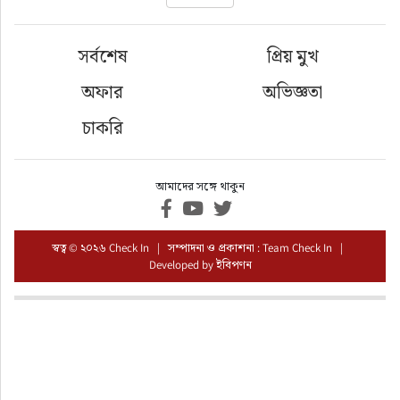
ফুড
সর্বশেষ
প্রিয় মুখ
হজ-ওমরাহ
অফার
অভিজ্ঞতা
ভিডিও
চাকরি
আরও
আমাদের সঙ্গে থাকুন
স্বত্ব © ২০২৬ Check In | সম্পাদনা ও প্রকাশনা : Team Check In |
Developed by
ইবিপণন