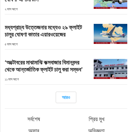
ফুড
২ মাস আগে
হজ-ওমরাহ
মধ্যপ্রাচ্য উত্তেজনার মধ্যেও ২৯ ফ্লাইট
চালুর ঘোষণা কাতার এয়ারওয়েজের
ভিডিও
৫ মাস আগে
আরও
‘অক্টোবরের মাঝামাঝি কক্সবাজার বিমানবন্দর
থেকে আন্তর্জাতিক ফ্লাইট চালু করা সম্ভব’
১১ মাস আগে
আরও
সর্বশেষ
প্রিয় মুখ
অফার
অভিজ্ঞতা