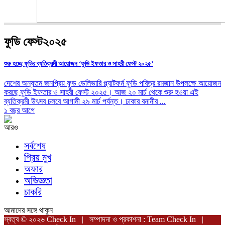
ফুডি ফেস্ট২০২৫
শুরু হচ্ছে ফুডির ব্যতিক্রমী আয়োজন ‘ফুডি ইফতার ও সাহরী ফেস্ট ২০২৫’
দেশের অন্যতম জনপ্রিয় ফুড ডেলিভারি প্ল্যাটফর্ম ফুডি পবিত্র রমজান উপলক্ষে আয়োজন
করছে ফুডি ইফতার ও সাহরী ফেস্ট ২০২৫। আজ ২০ মার্চ থেকে শুরু হওয়া এই
ব্যতিক্রমী উৎসব চলবে আগামী ২৯ মার্চ পর্যন্ত। ঢাকার বনানীর ...
১ বছর আগে
আরও
সর্বশেষ
প্রিয় মুখ
অফার
অভিজ্ঞতা
চাকরি
আমাদের সঙ্গে থাকুন
স্বত্ব © ২০২৬ Check In | সম্পাদনা ও প্রকাশনা : Team Check In |