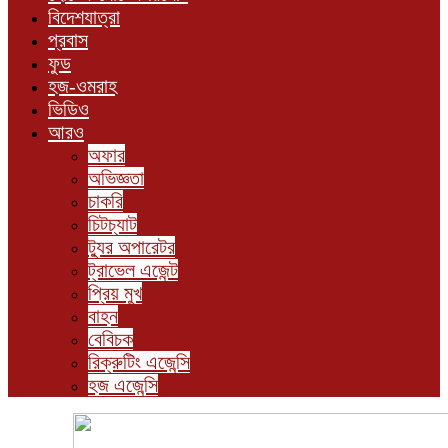
বিদেশযাত্রা
প্রবাস
ফুড
হজ-ওমরাহ
ভিডিও
আরও
অফার
অভিজ্ঞতা
চাকরি
চিটচ্যাট
ট্যুর অপারেটর
ট্রাভেল এজেন্ট
প্রিয় মুখ
বাহন
বেবিচক
রিক্রুটিং এজেন্সি
হজ এজেন্সি