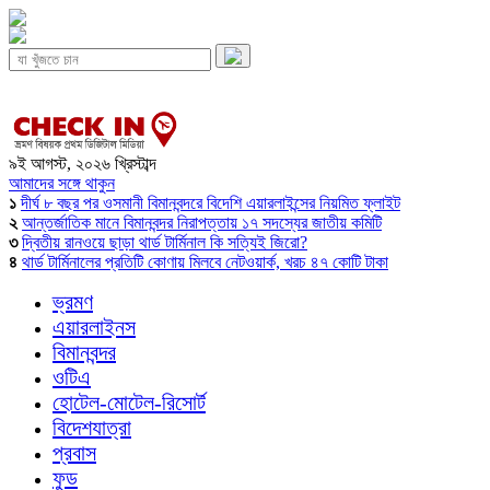
৯ই আগস্ট, ২০২৬ খ্রিস্টাব্দ
আমাদের সঙ্গে থাকুন
১
দীর্ঘ ৮ বছর পর ওসমানী বিমানবন্দরে বিদেশি এয়ারলাইন্সের নিয়মিত ফ্লাইট
২
আন্তর্জাতিক মানে বিমানবন্দর নিরাপত্তায় ১৭ সদস্যের জাতীয় কমিটি
৩
দ্বিতীয় রানওয়ে ছাড়া থার্ড টার্মিনাল কি সত্যিই জিরো?
৪
থার্ড টার্মিনালের প্রতিটি কোণায় মিলবে নেটওয়ার্ক, খরচ ৪৭ কোটি টাকা
ভ্রমণ
এয়ারলাইনস
বিমানবন্দর
ওটিএ
হোটেল-মোটেল-রিসোর্ট
বিদেশযাত্রা
প্রবাস
ফুড