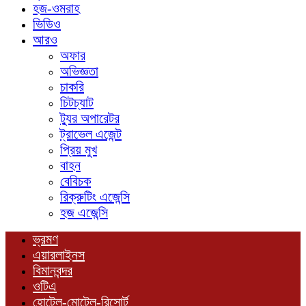
হজ-ওমরাহ
ভিডিও
আরও
অফার
অভিজ্ঞতা
চাকরি
চিটচ্যাট
ট্যুর অপারেটর
ট্রাভেল এজেন্ট
প্রিয় মুখ
বাহন
বেবিচক
রিক্রুটিং এজেন্সি
হজ এজেন্সি
ভ্রমণ
এয়ারলাইনস
বিমানবন্দর
ওটিএ
হোটেল-মোটেল-রিসোর্ট