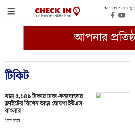
আমাদের সঙ্গে থাকুন
ভ্রমণ
এয়ারলাইনস
বিমানবন্দর
ওটিএ
টিকিট
হোটেল-মোটেল-রিসোর্ট
মাত্র ৫,১৪৯ টাকায় ঢাকা-কক্সবাজার
ফ্লাইটের বিশেষ ভাড়া ঘোষণা ইউএস-
বিদেশযাত্রা
বাংলার
২ মাস আগে
প্রবাস