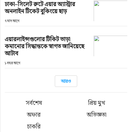
ঢাকা–সিলেট রুটে এয়ার অ্যাস্ট্রার
ফুড
অনলাইন টিকেট বুকিংয়ে ছাড়
হজ-ওমরাহ
৭ মাস আগে
ভিডিও
এয়ারলাইন্সগুলোর টিকিট ভাড়া
কমানোর সিদ্ধান্তকে স্বাগত জানিয়েছে
আটাব
আরও
১ বছর আগে
আরও
সর্বশেষ
প্রিয় মুখ
অফার
অভিজ্ঞতা
চাকরি