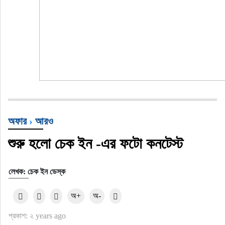
অফার
›
আরও
শুরু হলো চেক ইন -এর ফটো কনটেস্ট
লেখক: চেক ইন ডেস্ক
অ+
অ-
প্রকাশ: ২ years ago