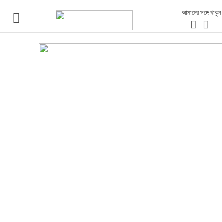
আমাদের সঙ্গে থাকুন
ভ্রমণ
এয়ারলাইনস
বিমানবন্দর
ওটিএ
হোটেল-মোটেল-রিসোর্ট
বিদেশযাত্রা
প্রবাস