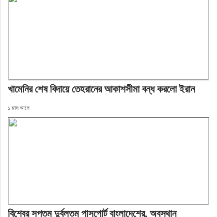
খামেনির শেষ বিদায়ে তেহরানের আকাশসীমা বন্ধ করলো ইরান
১ মাস আগে
বিশ্বের সপ্তম দুর্বলতম পাসপোর্ট বাংলাদেশের, অবস্থান