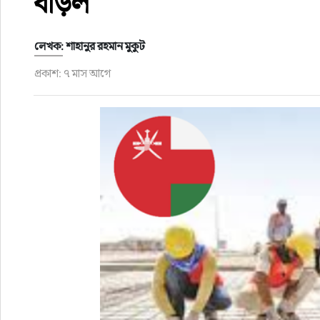
বাড়ল
ফুড
লেখক: শাহানুর রহমান মুকুট
হজ-ওমরাহ
প্রকাশ: ৭ মাস আগে
ভিডিও
আরও