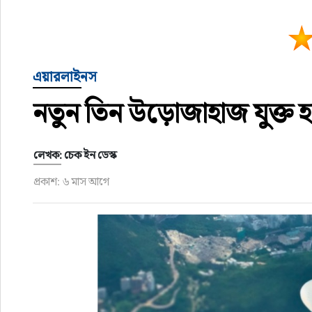
এয়ারলাইনস
নতুন তিন উড়োজাহাজ যুক্ত হচ্
লেখক: চেক ইন ডেস্ক
প্রকাশ: ৬ মাস আগে