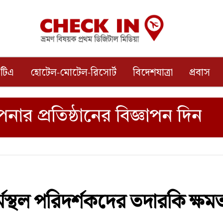
টিএ
হোটেল-মোটেল-রিসোর্ট
বিদেশযাত্রা
প্রবাস
মস্থল পরিদর্শকদের তদারকি ক্ষম