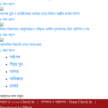
৫ মাস আগে
লাগেজ চুরি ও যাত্রীসেবায় অনিয়ম বন্ধে বিমানে মন্ত্রীর কঠোর নির্দেশ
৪ মাস আগে
বিমান নিরাপত্তা আধুনিকায়নে বেবিচক–মার্কিন দূতাবাসের যৌথ প্রশিক্ষণ শেষ
৪ মাস আগে
স্বাভাবিক নিয়মেই চলবে নভোএয়ার
১ বছর আগে
সর্বশেষ
প্রিয় মুখ
অফার
অভিজ্ঞতা
চাকরি
আমাদের সঙ্গে থাকুন
স্বত্ব © ২০২৬ Check In | সম্পাদনা ও প্রকাশনা : Team Check In |
Developed by
ইবিপণন