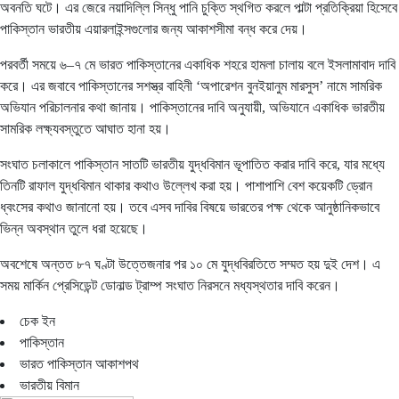
অবনতি ঘটে। এর জেরে নয়াদিল্লি সিন্ধু পানি চুক্তি স্থগিত করলে পাল্টা প্রতিক্রিয়া হিসেবে
পাকিস্তান ভারতীয় এয়ারলাইন্সগুলোর জন্য আকাশসীমা বন্ধ করে দেয়।
পরবর্তী সময়ে ৬–৭ মে ভারত পাকিস্তানের একাধিক শহরে হামলা চালায় বলে ইসলামাবাদ দাবি
করে। এর জবাবে পাকিস্তানের সশস্ত্র বাহিনী ‘অপারেশন বুনইয়ানুম মারসুস’ নামে সামরিক
অভিযান পরিচালনার কথা জানায়। পাকিস্তানের দাবি অনুযায়ী, অভিযানে একাধিক ভারতীয়
সামরিক লক্ষ্যবস্তুতে আঘাত হানা হয়।
সংঘাত চলাকালে পাকিস্তান সাতটি ভারতীয় যুদ্ধবিমান ভূপাতিত করার দাবি করে, যার মধ্যে
তিনটি রাফাল যুদ্ধবিমান থাকার কথাও উল্লেখ করা হয়। পাশাপাশি বেশ কয়েকটি ড্রোন
ধ্বংসের কথাও জানানো হয়। তবে এসব দাবির বিষয়ে ভারতের পক্ষ থেকে আনুষ্ঠানিকভাবে
ভিন্ন অবস্থান তুলে ধরা হয়েছে।
অবশেষে অন্তত ৮৭ ঘণ্টা উত্তেজনার পর ১০ মে যুদ্ধবিরতিতে সম্মত হয় দুই দেশ। এ
সময় মার্কিন প্রেসিডেন্ট ডোনাল্ড ট্রাম্প সংঘাত নিরসনে মধ্যস্থতার দাবি করেন।
চেক ইন
পাকিস্তান
ভারত পাকিস্তান আকাশপথ
ভারতীয় বিমান