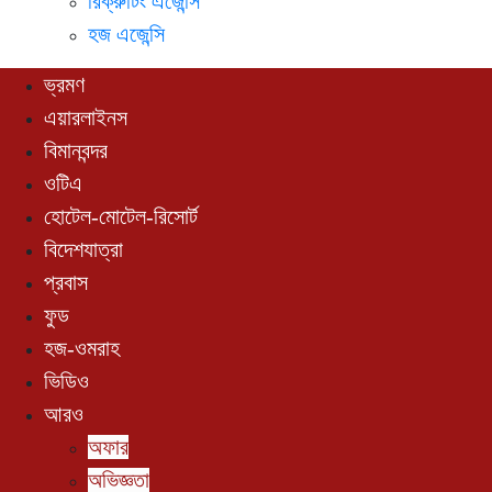
রিক্রুটিং এজেন্সি
হজ এজেন্সি
ভ্রমণ
এয়ারলাইনস
বিমানবন্দর
ওটিএ
হোটেল-মোটেল-রিসোর্ট
বিদেশযাত্রা
প্রবাস
ফুড
হজ-ওমরাহ
ভিডিও
আরও
অফার
অভিজ্ঞতা