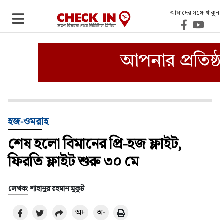
আমাদের সঙ্গে থাকুন
ভ্রমণ
এয়ারলাইনস
বিমানবন্দর
ওটিএ
হজ-ওমরাহ
শেষ হলো বিমানের প্রি-হজ ফ্লাইট,
হোটেল-মোটেল-রিসোর্ট
ফিরতি ফ্লাইট শুরু ৩০ মে
বিদেশযাত্রা
লেখক: শাহানুর রহমান মুকুট
প্রবাস
অ+
অ-