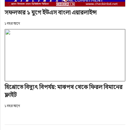
সফলতার ১ যুগে ইউএস বাংলা এয়ারলাইন্স
১ বছর আগে
হিথ্রোতে বিদ্যুৎ বিপর্যয়: মাঝপথ থেকে ফিরল বিমানের
ফ্লাইট
১ বছর আগে