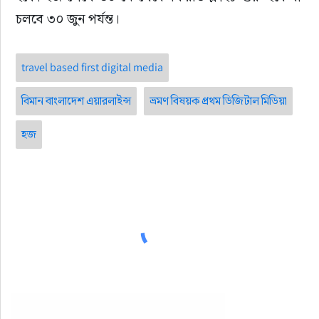
চলবে ৩০ জুন পর্যন্ত।
travel based first digital media
বিমান বাংলাদেশ এয়ারলাইন্স
ভ্রমণ বিষয়ক প্রথম ডিজিটাল মিডিয়া
হজ